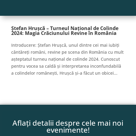
Ștefan Hrușcă – Turneul Național de Colinde
2024: Magia Crăciunului Revine în România
Introducere: Ștefan Hrușcă, unul dintre cei mai iubiți
cântăreți români, revine pe scena din România cu mult
așteptatul turneu național de colinde 2024. Cunoscut
pentru vocea sa caldă și interpretarea inconfundabilă
a colindelor românești, Hrușcă și-a făcut un obicei...
Aflați detalii despre cele mai noi
evenimente!