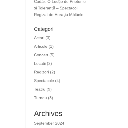
Cadâr: O Lecție de Prietenie
și Toleranță – Spectacol
Regizat de Horațiu Mălăele
Categorii
Actori
(3)
Articole
(1)
Concert
(5)
Locatii
(2)
Regizori
(2)
Spectacole
(4)
Teatru
(9)
Turneu
(3)
Archives
September 2024