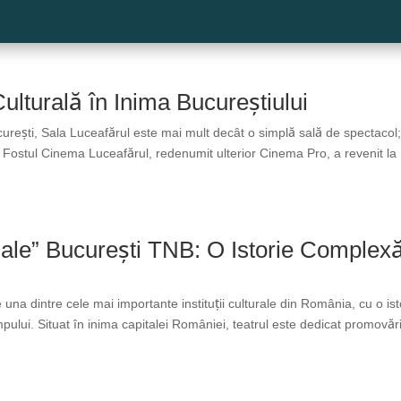
lturală în Inima Bucureștiului
ucurești, Sala Luceafărul este mai mult decât o simplă sală de spectacol
e. Fostul Cinema Luceafărul, redenumit ulterior Cinema Pro, a revenit la
giale” București TNB: O Istorie Complex
e una dintre cele mai importante instituții culturale din România, cu o ist
ului. Situat în inima capitalei României, teatrul este dedicat promovării