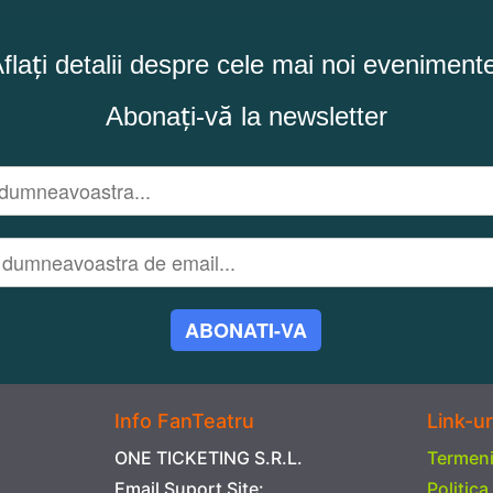
flați detalii despre cele mai noi eveniment
Abonați-vă la newsletter
ABONATI-VA
Info FanTeatru
Link-ur
ONE TICKETING S.R.L.
Termeni 
Email Suport Site:
Politica