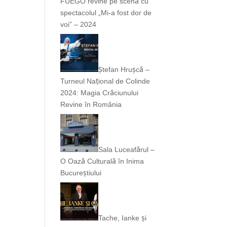
FUEGO revine pe scenă cu
spectacolul „Mi-a fost dor de
voi” – 2024
Ștefan Hrușcă –
Turneul Național de Colinde
2024: Magia Crăciunului
Revine în România
Sala Luceafărul –
O Oază Culturală în Inima
Bucureștiului
Tache, Ianke și