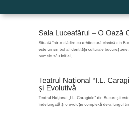
Sala Luceafărul – O Oază Cu
Situată într-o clădire cu arhitectură clasică din B
este un simbol al identității culturale bucureșten
numele său inițial,...
Teatrul Național “I.L. Cara
și Evolutivă
Teatrul Național „I.L. Caragiale” din București est
îndelungată și o evoluție complexă de-a lungul timp