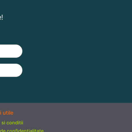
e!
i utile
si conditii
 de confidentialitate