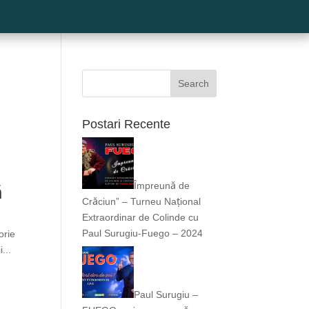
Search
;
Postari Recente
Împreună de
ă
Crăciun” – Turneu Național
Extraordinar de Colinde cu
Paul Surugiu-Fuego – 2024
orie
...
Paul Surugiu –