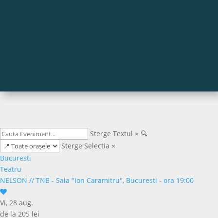
Sterge Textul
×
🔍
Sterge Selectia
×
Bucuresti
Teatru
NELSON
//
TNB - Sala "Ion Caramitru", Bucuresti - ora 19:00
Vi, 28 aug.
de la 205 lei