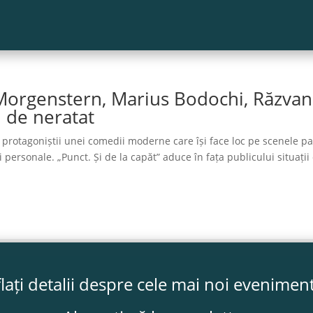
a Morgenstern, Marius Bodochi, Răzvan
l de neratat
rotagoniștii unei comedii moderne care își face loc pe scenele pa
personale. „Punct. Și de la capăt” aduce în fața publicului situații 
lați detalii despre cele mai noi evenimen