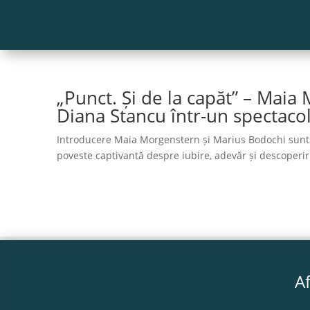
„Punct. Și de la capăt” – Mai
Diana Stancu într-un spectaco
Introducere Maia Morgenstern și Marius Bodochi sunt p
poveste captivantă despre iubire, adevăr și descoperiri 
Af