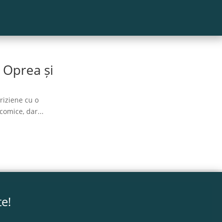
 Oprea și
riziene cu o
comice, dar...
te!