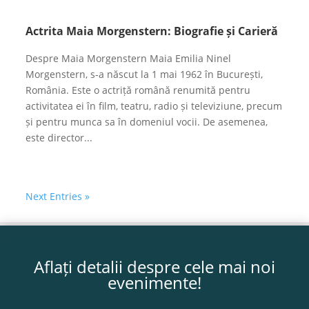
Actrita Maia Morgenstern: Biografie și Carieră
Despre Maia Morgenstern Maia Emilia Ninel
Morgenstern, s-a născut la 1 mai 1962 în București,
România. Este o actriță română renumită pentru
activitatea ei în film, teatru, radio și televiziune, precum
și pentru munca sa în domeniul vocii. De asemenea,
este director...
Next Entries »
Aflați detalii despre cele mai noi
evenimente!