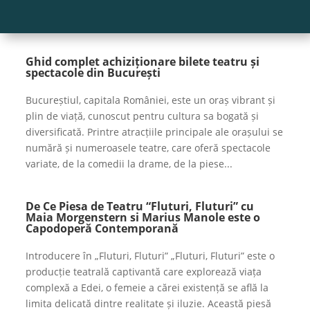
Ghid complet achiziționare bilete teatru și
spectacole din București
Bucureștiul, capitala României, este un oraș vibrant și
plin de viață, cunoscut pentru cultura sa bogată și
diversificată. Printre atracțiile principale ale orașului se
numără și numeroasele teatre, care oferă spectacole
variate, de la comedii la drame, de la piese...
De Ce Piesa de Teatru “Fluturi, Fluturi” cu
Maia Morgenstern si Marius Manole este o
Capodoperă Contemporană
Introducere în „Fluturi, Fluturi” „Fluturi, Fluturi” este o
producție teatrală captivantă care explorează viața
complexă a Edei, o femeie a cărei existență se află la
limita delicată dintre realitate și iluzie. Această piesă