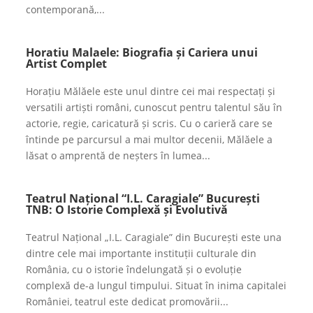
contemporană,...
Horatiu Malaele: Biografia și Cariera unui
Artist Complet
Horațiu Mălăele este unul dintre cei mai respectați și
versatili artiști români, cunoscut pentru talentul său în
actorie, regie, caricatură și scris. Cu o carieră care se
întinde pe parcursul a mai multor decenii, Mălăele a
lăsat o amprentă de neșters în lumea...
Teatrul Național “I.L. Caragiale” București
TNB: O Istorie Complexă și Evolutivă
Teatrul Național „I.L. Caragiale” din București este una
dintre cele mai importante instituții culturale din
România, cu o istorie îndelungată și o evoluție
complexă de-a lungul timpului. Situat în inima capitalei
României, teatrul este dedicat promovării...