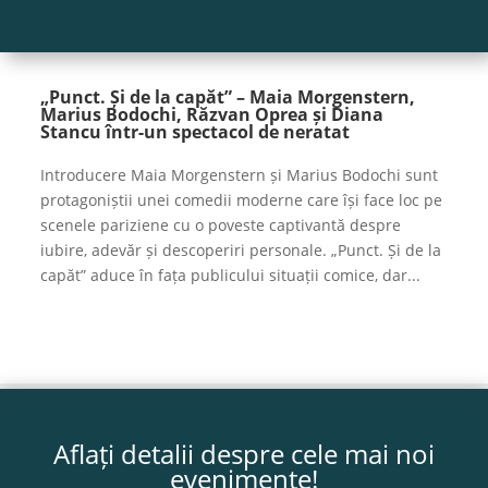
„Punct. Și de la capăt” – Maia Morgenstern,
Marius Bodochi, Răzvan Oprea și Diana
Stancu într-un spectacol de neratat
Introducere Maia Morgenstern și Marius Bodochi sunt
protagoniștii unei comedii moderne care își face loc pe
scenele pariziene cu o poveste captivantă despre
iubire, adevăr și descoperiri personale. „Punct. Și de la
capăt” aduce în fața publicului situații comice, dar...
Aflați detalii despre cele mai noi
evenimente!