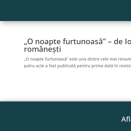
„O noapte furtunoasă” – de I
românești
„O noapte furtunoasă” este una dintre cele mai renumi
patru acte a fost publicată pentru prima dată în revista
Af