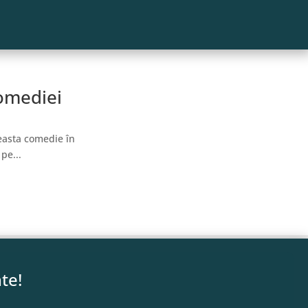
omediei
easta comedie în
pe...
te!