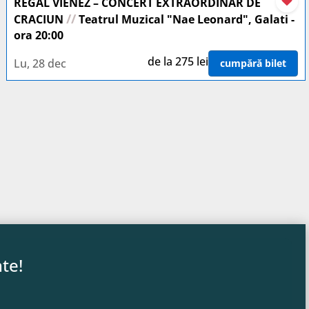
REGAL VIENEZ – CONCERT EXTRAORDINAR DE
//
CRACIUN
Teatrul Muzical "Nae Leonard", Galati -
ora 20:00
de la 275 lei
Lu, 28 dec
cumpără bilet
te!