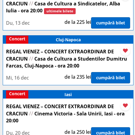
//
CRACIUN
Casa de Cultura a Sindicatelor, Alba
Iulia - ora 20:00
ultimele bilete
de la 225 lei
Du, 13 dec
cumpără bilet
Concert
Cluj-Napoca
REGAL VIENEZ – CONCERT EXTRAORDINAR DE
//
CRACIUN
Casa de Cultura a Studentilor Dumitru
Farcas, Cluj-Napoca - ora 20:00
de la 235 lei
Mi, 16 dec
cumpără bilet
Concert
Iasi
REGAL VIENEZ – CONCERT EXTRAORDINAR DE
//
CRACIUN
Cinema Victoria - Sala Unirii, Iasi - ora
20:00
de la 250 lei
Du, 20 dec
cumpără bilet