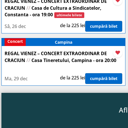
REGAL VIENEZ – CONCERT EXTRAORDINAR DE
//
CRACIUN
Casa de Cultura a Sindicatelor,
Constanta - ora 19:00
ultimele bilete
de la 225 lei
Sâ, 26 dec
cumpără bilet
Concert
Campina
REGAL VIENEZ – CONCERT EXTRAORDINAR DE
//
CRACIUN
Casa Tineretului, Campina - ora 20:00
de la 225 lei
Ma, 29 dec
cumpără bilet
Af