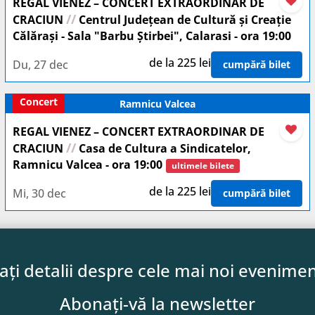
REGAL VIENEZ – CONCERT EXTRAORDINAR DE
//
CRACIUN
Centrul Județean de Cultură și Creație
Călărași - Sala "Barbu Știrbei", Calarasi - ora 19:00
de la 225 lei
Du, 27 dec
cumpără bilet
Concert
Ramnicu Valcea
REGAL VIENEZ – CONCERT EXTRAORDINAR DE
//
CRACIUN
Casa de Cultura a Sindicatelor,
Ramnicu Valcea - ora 19:00
ultimele bilete
de la 225 lei
Mi, 30 dec
cumpără bilet
lați detalii despre cele mai noi evenimen
Abonați-vă la newsletter