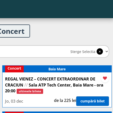
Concert
×
Sterge Selectia
Concert
Baia Mare
REGAL VIENEZ – CONCERT EXTRAORDINAR DE
//
CRACIUN
Sala ATP Tech Center, Baia Mare - ora
20:00
ultimele bilete
de la 225 lei
Jo, 03 dec
cumpără bilet