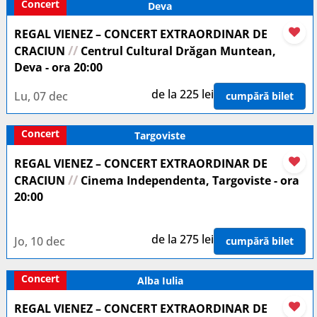
Concert
Deva
REGAL VIENEZ – CONCERT EXTRAORDINAR DE
//
CRACIUN
Centrul Cultural Drăgan Muntean,
Deva - ora 20:00
de la 225 lei
Lu, 07 dec
cumpără bilet
Concert
Targoviste
REGAL VIENEZ – CONCERT EXTRAORDINAR DE
//
CRACIUN
Cinema Independenta, Targoviste - ora
20:00
de la 275 lei
Jo, 10 dec
cumpără bilet
Concert
Alba Iulia
REGAL VIENEZ – CONCERT EXTRAORDINAR DE