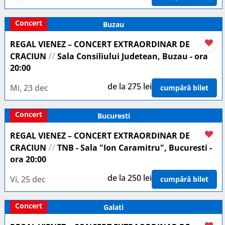
Concert
Buzau
REGAL VIENEZ – CONCERT EXTRAORDINAR DE
//
CRACIUN
Sala Consiliului Judetean, Buzau - ora
20:00
de la 275 lei
Mi, 23 dec
cumpără bilet
Concert
Bucuresti
REGAL VIENEZ – CONCERT EXTRAORDINAR DE
//
CRACIUN
TNB - Sala "Ion Caramitru", Bucuresti -
ora 20:00
de la 250 lei
Vi, 25 dec
cumpără bilet
Concert
Galati