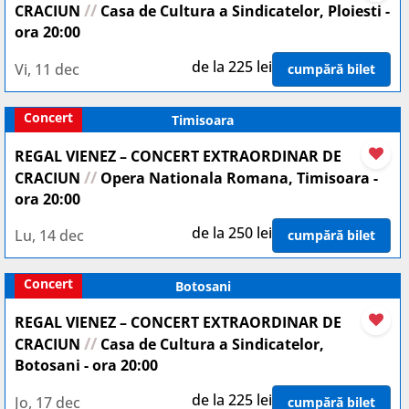
//
CRACIUN
Casa de Cultura a Sindicatelor, Ploiesti -
ora 20:00
de la 225 lei
Vi, 11 dec
cumpără bilet
Concert
Timisoara
REGAL VIENEZ – CONCERT EXTRAORDINAR DE
//
CRACIUN
Opera Nationala Romana, Timisoara -
ora 20:00
de la 250 lei
Lu, 14 dec
cumpără bilet
Concert
Botosani
REGAL VIENEZ – CONCERT EXTRAORDINAR DE
//
CRACIUN
Casa de Cultura a Sindicatelor,
Botosani - ora 20:00
de la 225 lei
Jo, 17 dec
cumpără bilet