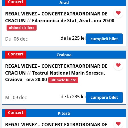
Concert
Arad
REGAL VIENEZ – CONCERT EXTRAORDINAR DE
//
CRACIUN
Filarmonica de Stat, Arad - ora 20:00
ultimele bilete
de la 225 lei
Du, 06 dec
cumpără bilet
Concert
Craiova
REGAL VIENEZ – CONCERT EXTRAORDINAR DE
//
CRACIUN
Teatrul National Marin Sorescu,
Craiova - ora 20:00
ultimele bilete
de la 235 lei
Mi, 09 dec
cumpără bilet
Concert
Pitesti
REGAL VIENEZ – CONCERT EXTRAORDINAR DE