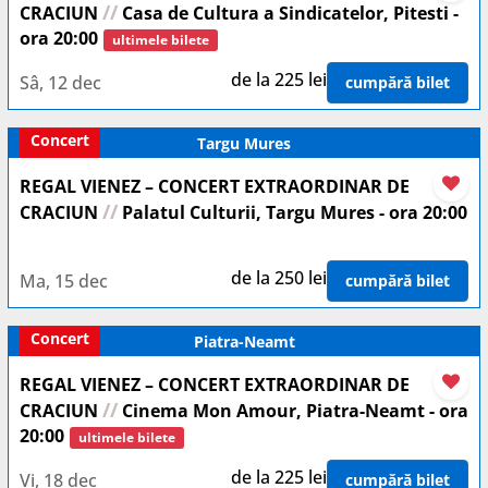
//
CRACIUN
Casa de Cultura a Sindicatelor, Pitesti -
ora 20:00
ultimele bilete
de la 225 lei
Sâ, 12 dec
cumpără bilet
Concert
Targu Mures
REGAL VIENEZ – CONCERT EXTRAORDINAR DE
//
CRACIUN
Palatul Culturii, Targu Mures - ora 20:00
de la 250 lei
Ma, 15 dec
cumpără bilet
Concert
Piatra-Neamt
REGAL VIENEZ – CONCERT EXTRAORDINAR DE
//
CRACIUN
Cinema Mon Amour, Piatra-Neamt - ora
20:00
ultimele bilete
de la 225 lei
Vi, 18 dec
cumpără bilet