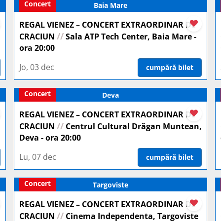
Concert
Baia Mare
REGAL VIENEZ – CONCERT EXTRAORDINAR DE
//
CRACIUN
Sala ATP Tech Center, Baia Mare -
ora 20:00
Jo, 03 dec
cumpără bilet
Concert
Deva
REGAL VIENEZ – CONCERT EXTRAORDINAR DE
//
CRACIUN
Centrul Cultural Drăgan Muntean,
Deva - ora 20:00
Lu, 07 dec
cumpără bilet
Concert
Targoviste
REGAL VIENEZ – CONCERT EXTRAORDINAR DE
//
CRACIUN
Cinema Independenta, Targoviste