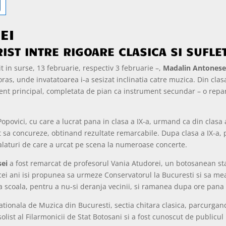
EI
IST INTRE RIGOARE CLASICA SI SUFLE
t in surse, 13 februarie, respectiv 3 februarie –,
Madalin Antonese
ras, unde invatatoarea i-a sesizat inclinatia catre muzica. Din clasa
ent principal, completata de pian ca instrument secundar – o repart
 Popovici, cu care a lucrat pana in clasa a IX-a, urmand ca din clas
sa concureze, obtinand rezultate remarcabile. Dupa clasa a IX-a, pe 
, alaturi de care a urcat pe scena la numeroase concerte.
sei
a fost remarcat de profesorul Vania Atudorei, un botosanean stabi
cei ani isi propunea sa urmeze Conservatorul la Bucuresti si sa me
la scoala, pentru a nu-si deranja vecinii, si ramanea dupa ore pana 
tionala de Muzica din Bucuresti, sectia chitara clasica, parcurgand 
list al Filarmonicii de Stat Botosani si a fost cunoscut de publicul 