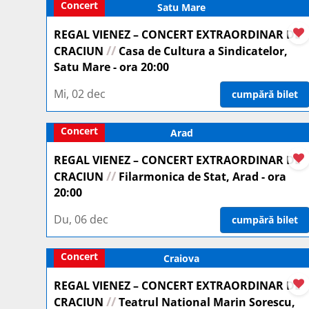
Concert
Satu Mare
REGAL VIENEZ – CONCERT EXTRAORDINAR DE
//
CRACIUN
Casa de Cultura a Sindicatelor,
Satu Mare - ora 20:00
Mi, 02 dec
cumpără bilet
Concert
Arad
REGAL VIENEZ – CONCERT EXTRAORDINAR DE
//
CRACIUN
Filarmonica de Stat, Arad - ora
20:00
Du, 06 dec
cumpără bilet
Concert
Craiova
REGAL VIENEZ – CONCERT EXTRAORDINAR DE
//
CRACIUN
Teatrul National Marin Sorescu,