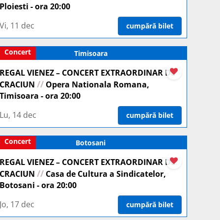
Ploiesti - ora 20:00
Vi, 11 dec
cumpără bilet
Concert
Timisoara
REGAL VIENEZ – CONCERT EXTRAORDINAR DE
//
CRACIUN
Opera Nationala Romana,
Timisoara - ora 20:00
Lu, 14 dec
cumpără bilet
Concert
Botosani
REGAL VIENEZ – CONCERT EXTRAORDINAR DE
//
CRACIUN
Casa de Cultura a Sindicatelor,
Botosani - ora 20:00
Jo, 17 dec
cumpără bilet