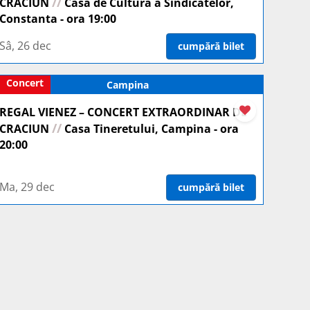
//
CRACIUN
Casa de Cultura a Sindicatelor,
Constanta - ora 19:00
Sâ, 26 dec
cumpără bilet
Concert
Campina
REGAL VIENEZ – CONCERT EXTRAORDINAR DE
//
CRACIUN
Casa Tineretului, Campina - ora
20:00
Ma, 29 dec
cumpără bilet