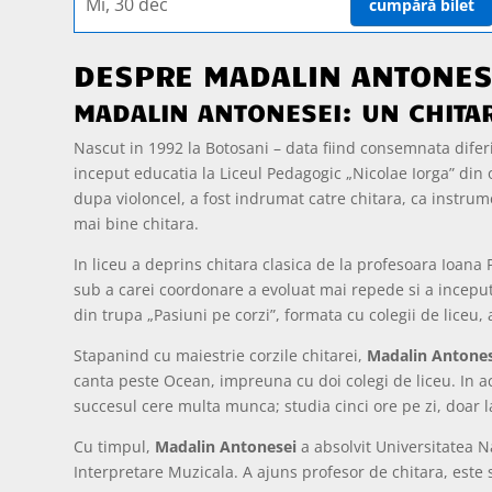
Mi, 30 dec
cumpără bilet
DESPRE MADALIN ANTONES
MADALIN ANTONESEI: UN CHITAR
Nascut in 1992 la Botosani – data fiind consemnata diferi
inceput educatia la Liceul Pedagogic „Nicolae Iorga” din o
dupa violoncel, a fost indrumat catre chitara, ca instrum
mai bine chitara.
In liceu a deprins chitara clasica de la profesoara Ioana
sub a carei coordonare a evoluat mai repede si a inceput 
din trupa „Pasiuni pe corzi”, formata cu colegii de liceu
Stapanind cu maiestrie corzile chitarei,
Madalin Antone
canta peste Ocean, impreuna cu doi colegi de liceu. In a
succesul cere multa munca; studia cinci ore pe zi, doar 
Cu timpul,
Madalin Antonesei
a absolvit Universitatea Na
Interpretare Muzicala. A ajuns profesor de chitara, este so