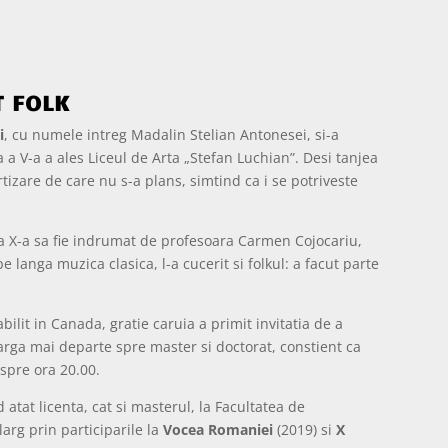
T FOLK
i
, cu numele intreg Madalin Stelian Antonesei, si-a
 a V-a a ales Liceul de Arta „Stefan Luchian”. Desi tanjea
izare de care nu s-a plans, simtind ca i se potriveste
a a X-a sa fie indrumat de profesoara Carmen Cojocariu,
langa muzica clasica, l-a cucerit si folkul: a facut parte
lit in Canada, gratie caruia a primit invitatia de a
arga mai departe spre master si doctorat, constient ca
spre ora 20.00.
atat licenta, cat si masterul, la Facultatea de
larg prin participarile la
Vocea Romaniei
(2019) si
X