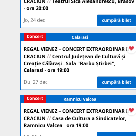
//
CRACIUN
Teatrul Sică Alexandrescu, Brasov
- ora 20:00
Jo, 24 dec
cumpără bilet
Concert
Calarasi
REGAL VIENEZ – CONCERT EXTRAORDINAR DE
//
CRACIUN
Centrul Județean de Cultură și
Creație Călărași - Sala "Barbu Știrbei",
Calarasi - ora 19:00
Du, 27 dec
cumpără bilet
Concert
Ramnicu Valcea
REGAL VIENEZ – CONCERT EXTRAORDINAR DE
//
CRACIUN
Casa de Cultura a Sindicatelor,
Ramnicu Valcea - ora 19:00