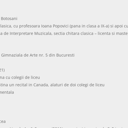
n Botosani
clasica, cu profesoara Ioana Popovici (pana in clasa a IX-a) si apoi 
 de Interpretare Muzicala, sectia chitara clasica – licenta si maste
la Gimnaziala de Arte nr. 5 din Bucuresti
21)
na cu colegii de liceu
ina un recital in Canada, alaturi de doi colegi de liceu
umentala
lcea