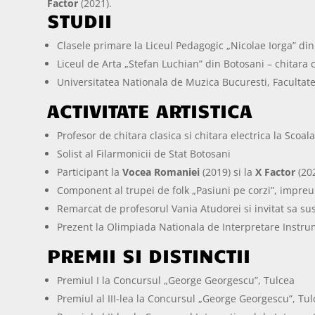
Factor
(2021).
STUDII
Clasele primare la Liceul Pedagogic „Nicolae Iorga” di
Liceul de Arta „Stefan Luchian” din Botosani – chitara 
Universitatea Nationala de Muzica Bucuresti, Facultatea
ACTIVITATE ARTISTICA
Profesor de chitara clasica si chitara electrica la Scoa
Solist al Filarmonicii de Stat Botosani
Participant la
Vocea Romaniei
(2019) si la
X Factor
(20
Component al trupei de folk „Pasiuni pe corzi”, impreu
Remarcat de profesorul Vania Atudorei si invitat sa sust
Prezent la Olimpiada Nationala de Interpretare Instr
PREMII SI DISTINCTII
Premiul I la Concursul „George Georgescu”, Tulcea
Premiul al III-lea la Concursul „George Georgescu”, Tu