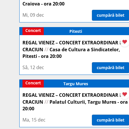
Craiova - ora 20:00
Mi, 09 dec
cumpără bilet
Concert
Pitesti
REGAL VIENEZ – CONCERT EXTRAORDINAR DE
//
CRACIUN
Casa de Cultura a Sindicatelor,
Pitesti - ora 20:00
Sâ, 12 dec
cumpără bilet
Concert
Targu Mures
REGAL VIENEZ – CONCERT EXTRAORDINAR DE
//
CRACIUN
Palatul Culturii, Targu Mures - ora
20:00
Ma, 15 dec
cumpără bilet