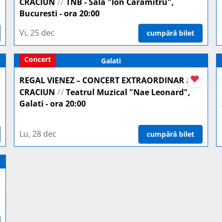
//
CRACIUN
TNB - Sala "Ion Caramitru",
Bucuresti - ora 20:00
Vi, 25 dec
cumpără bilet
Concert
Galati
REGAL VIENEZ – CONCERT EXTRAORDINAR DE
//
CRACIUN
Teatrul Muzical "Nae Leonard",
Galati - ora 20:00
Lu, 28 dec
cumpără bilet