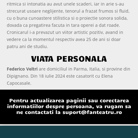
ritmica si intonatia au avut unele scaderi, iar in arie s-au
strecurat usoare neglijente, tenorul a frazat frumos si fluid,
cu o buna cunoastere stilistica si o proiectie sonora solida,
dovada ca pregatirea facuta in tara operei a dat roade.
Cronicarul i-a prevazut un viitor artistic pozitiv, avand in
vedere ca la momentul respectiv avea 25 de ani si doar
patru ani de studiu.
VIATA PERSONALA
Federico Veltri
are domiciliul in Parma, Italia, si provine din
Dipignano. Din 18 iulie 2024 este casatorit cu Elena
Capocasale.
Pentru actualizarea paginii sau corectarea
informatiilor despre persoana, va rugam sa
ne contactati la
suport@fanteatru.ro