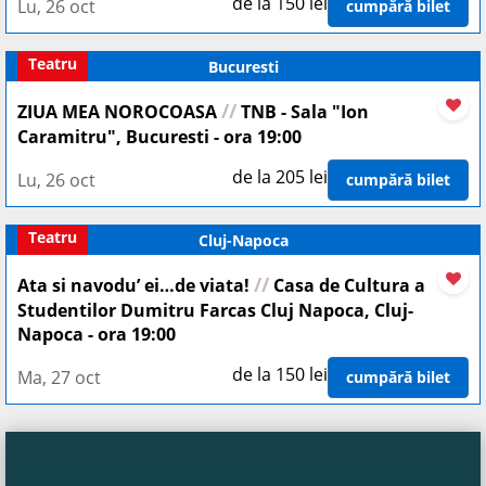
de la 150 lei
Lu, 26 oct
cumpără bilet
Teatru
Bucuresti
//
ZIUA MEA NOROCOASA
TNB - Sala "Ion
Caramitru", Bucuresti - ora 19:00
de la 205 lei
Lu, 26 oct
cumpără bilet
Teatru
Cluj-Napoca
//
Ata si navodu’ ei…de viata!
Casa de Cultura a
Studentilor Dumitru Farcas Cluj Napoca, Cluj-
Napoca - ora 19:00
de la 150 lei
Ma, 27 oct
cumpără bilet