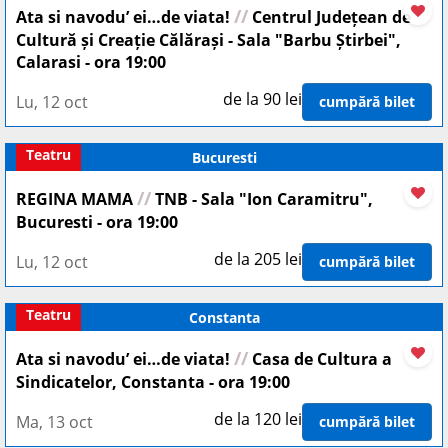
//
Ata si navodu’ ei…de viata!
Centrul Județean de
Cultură și Creație Călărași - Sala "Barbu Știrbei",
Calarasi - ora 19:00
de la 90 lei
Lu, 12 oct
cumpără bilet
Teatru
Bucuresti
//
REGINA MAMA
TNB - Sala "Ion Caramitru",
Bucuresti - ora 19:00
de la 205 lei
Lu, 12 oct
cumpără bilet
Teatru
Constanta
//
Ata si navodu’ ei…de viata!
Casa de Cultura a
Sindicatelor, Constanta - ora 19:00
de la 120 lei
Ma, 13 oct
cumpără bilet