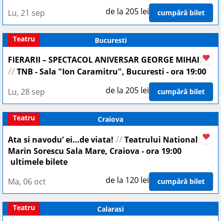
de la 205 lei
Lu, 21 sep
cumpără bilet
Teatru
Bucuresti
FIERARII – SPECTACOL ANIVERSAR GEORGE MIHAITA
//
TNB - Sala "Ion Caramitru", Bucuresti - ora 19:00
de la 205 lei
Lu, 28 sep
cumpără bilet
Teatru
Craiova
//
Ata si navodu’ ei…de viata!
Teatrului National
Marin Sorescu Sala Mare, Craiova - ora 19:00
ultimele bilete
de la 120 lei
Ma, 06 oct
cumpără bilet
Teatru
Calarasi