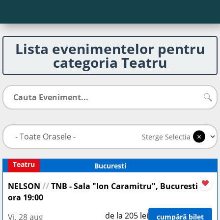
Lista evenimentelor pentru
categoria Teatru
🔍
×
Sterge Selectia
Teatru
Bucuresti
//
NELSON
TNB - Sala "Ion Caramitru", Bucuresti -
ora 19:00
de la 205 lei
Vi, 28 aug
cumpără bilet