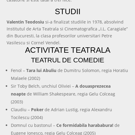
STUDII
Valentin Teodosiu
si-a finalizat studiile in 1978, absolvind
Institutul de Arta Teatrala si Cinematografica „I.L. Caragiale”
din Bucuresti, la clasa profesorilor universitari Petre
Vasilescu si Cornel Vendel.
ACTIVITATE TEATRALA
TEATRUL DE COMEDIE
Fenol –
Tara lui Abuliu
de Dumitru Solomon, regia Horatiu
Malaele (2002)
Sir Toby Belch, unchiul Oliviei –
A douasprezecea
noapte
de William Shakespeare, regia Gelu Colceag
(2003)
Claudiu –
Poker
de Adrian Lustig, regia Alexandru
Tocilescu (2004)
Domnul cu bastonul –
Ce formidabila harababura!
de
Eugene Ionesco, regia Gelu Colceag (2005)