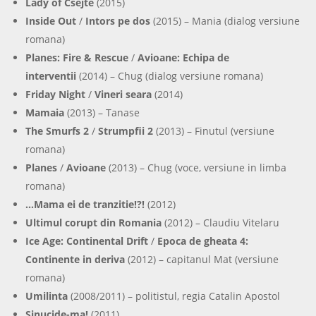
Lady of Csejte
(2015)
Inside Out
/
Intors pe dos
(2015) – Mania (dialog versiune
romana)
Planes: Fire & Rescue
/
Avioane: Echipa de
interventii
(2014) – Chug (dialog versiune romana)
Friday Night
/
Vineri seara
(2014)
Mamaia
(2013) – Tanase
The Smurfs 2
/
Strumpfii 2
(2013) – Finutul (versiune
romana)
Planes
/
Avioane
(2013) – Chug (voce, versiune in limba
romana)
…Mama ei de tranzitie!?!
(2012)
Ultimul corupt din Romania
(2012) – Claudiu Vitelaru
Ice Age: Continental Drift
/
Epoca de gheata 4:
Continente in deriva
(2012) – capitanul Mat (versiune
romana)
Umilinta
(2008/2011) – politistul, regia Catalin Apostol
Sinucide-ma!
(2011)