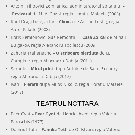
Artemii Filipovici Zemlianica, administratorul spitalului –
Revizorul
de N. V. Gogol, regia Horatiu Malaele (2006)
Raul Dragobete, actor –
Clinica
de Adrian Lustig, regia
Aurel Palade (2008)
Boris Semionovici Gus-Remontnii –
Casa Zoikai
de Mihail
Bulgakov, regia Alexandru Tocilescu (2009)
Zaharia Trahanache –
O scrisoare pierduta
de I.L.
Caragiale, regia Alexandru Dabija (2011)
Sarpele –
Micul print
dupa Antoine de Saint-Exupery,
regia Alexandru Dabija (2017)
Ivan –
Fierarii
dupa Milos Nikolic, regia Horatiu Malaele
(2018)
TEATRUL NOTTARA
Peer Gynt –
Peer Gynt
de Henric Ibsen, regia Valeriu
Paraschiv (1977)
Domnul Toth –
Familia Toth
de O. Istvan, regia Valeriu