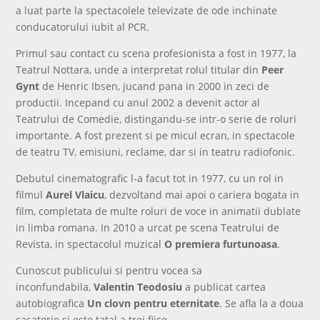
a luat parte la spectacolele televizate de ode inchinate
conducatorului iubit al PCR.
Primul sau contact cu scena profesionista a fost in 1977, la
Teatrul Nottara, unde a interpretat rolul titular din
Peer
Gynt
de Henric Ibsen, jucand pana in 2000 in zeci de
productii. Incepand cu anul 2002 a devenit actor al
Teatrului de Comedie, distingandu-se intr-o serie de roluri
importante. A fost prezent si pe micul ecran, in spectacole
de teatru TV, emisiuni, reclame, dar si in teatru radiofonic.
Debutul cinematografic l-a facut tot in 1977, cu un rol in
filmul
Aurel Vlaicu
, dezvoltand mai apoi o cariera bogata in
film, completata de multe roluri de voce in animatii dublate
in limba romana. In 2010 a urcat pe scena Teatrului de
Revista, in spectacolul muzical
O premiera furtunoasa
.
Cunoscut publicului si pentru vocea sa
inconfundabila,
Valentin Teodosiu
a publicat cartea
autobiografica
Un clovn pentru eternitate
. Se afla la a doua
casatorie si este tatal a trei fiice.