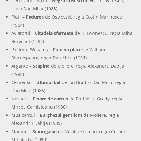
Generalul roman –
Negru si Rosu
de Horia Lovinescu,
regia Dan Micu (1983)
Piotr –
Padurea
de Ostrovski, regia Costin Marinescu
(1984)
Aviatorul –
Citadela sfarmata
de H. Lovinescu, regia Mihai
Berechet (1984)
Pastorul Williams –
Cum va place
de William
Shakespeare, regia Dan Micu (1984)
Argante –
Scapino
de Moliere, regia Alexandru Dabija
(1985)
Cernenko –
Ultimul bal
de Ion Brad si Dan Micu, regia
Dan Micu (1986)
Norbert –
Floare de cactus
de Barillet si Gredy, regia
Mircea Cornisteanu (1986)
Muzicantul –
Burghezul gentilom
de Moliere, regia
Alexandru Dabija (1989)
Maiorul –
Sinucigasul
de Nicolai Erdman, regia Cornel
Mihalache (1990)