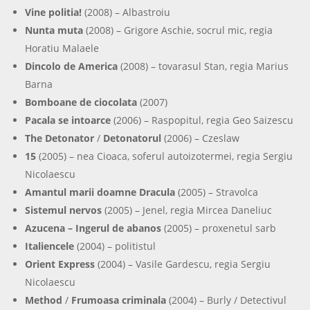
Vine politia!
(2008) – Albastroiu
Nunta muta
(2008) – Grigore Aschie, socrul mic, regia
Horatiu Malaele
Dincolo de America
(2008) – tovarasul Stan, regia Marius
Barna
Bomboane de ciocolata
(2007)
Pacala se intoarce
(2006) – Raspopitul, regia Geo Saizescu
The Detonator
/
Detonatorul
(2006) – Czeslaw
15
(2005) – nea Cioaca, soferul autoizotermei, regia Sergiu
Nicolaescu
Amantul marii doamne Dracula
(2005) – Stravolca
Sistemul nervos
(2005) – Jenel, regia Mircea Daneliuc
Azucena – Ingerul de abanos
(2005) – proxenetul sarb
Italiencele
(2004) – politistul
Orient Express
(2004) – Vasile Gardescu, regia Sergiu
Nicolaescu
Method
/
Frumoasa criminala
(2004) – Burly / Detectivul