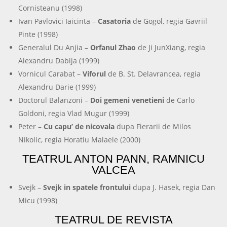
Cornisteanu (1998)
Ivan Pavlovici Iaicinta –
Casatoria
de Gogol, regia Gavriil
Pinte (1998)
Generalul Du Anjia –
Orfanul Zhao
de Ji JunXiang, regia
Alexandru Dabija (1999)
Vornicul Carabat –
Viforul
de B. St. Delavrancea, regia
Alexandru Darie (1999)
Doctorul Balanzoni –
Doi gemeni venetieni
de Carlo
Goldoni, regia Vlad Mugur (1999)
Peter –
Cu capu’ de nicovala
dupa Fierarii de Milos
Nikolic, regia Horatiu Malaele (2000)
TEATRUL ANTON PANN, RAMNICU
VALCEA
Svejk –
Svejk in spatele frontului
dupa J. Hasek, regia Dan
Micu (1998)
TEATRUL DE REVISTA