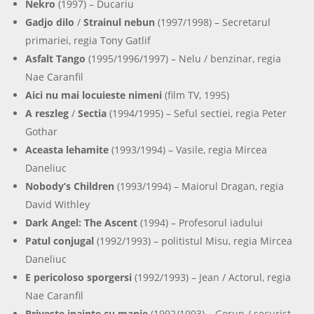
Nekro
(1997) – Ducariu
Gadjo dilo
/
Strainul nebun
(1997/1998) – Secretarul
primariei, regia Tony Gatlif
Asfalt Tango
(1995/1996/1997) – Nelu / benzinar, regia
Nae Caranfil
Aici nu mai locuieste nimeni
(film TV, 1995)
A reszleg
/
Sectia
(1994/1995) – Seful sectiei, regia Peter
Gothar
Aceasta lehamite
(1993/1994) – Vasile, regia Mircea
Daneliuc
Nobody’s Children
(1993/1994) – Maiorul Dragan, regia
David Withley
Dark Angel: The Ascent
(1994) – Profesorul iadului
Patul conjugal
(1992/1993) – politistul Misu, regia Mircea
Daneliuc
E pericoloso sporgersi
(1992/1993) – Jean / Actorul, regia
Nae Caranfil
Priveste inainte cu manie
(1992/1993) – Gorun / securist,