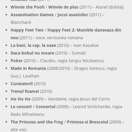
Winnie the Pooh
/
Winnie de plus
(2011) – Aiurel (dublaj)
Assassination Games
/
Jocul asasinilor
(2011) –
Blanchard
Happy Feet Two
/
Happy Feet 2: Mumble danseaza din
nou
(2011) – voce, versiunea romana
La bani, la cap, la oase
(2010) – Ivan Kazakov
Daca bobul nu moare
(2010) – Sumski
Poker
(2010) – Claudiu, regia Sergiu Nicolaescu
Made in Romania
(2008/2010) – Dragos Ionescu, regia
Guy J. Louthan
Curatatorii
(2010)
Trenul foamei
(2010)
Ho Ho Ho
(2009) – Vandame, regia Jesus del Cerro
Le concert
/
Concertul
(2009) – Leonid Vinitchenko, regia
Radu Mihaileanu
The Princess and the Frog
/
Printesa si Broscoiul
(2009) –
alte voci