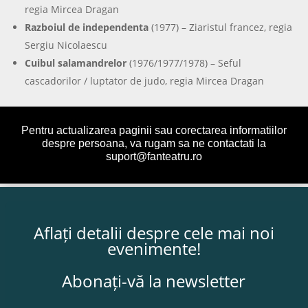
regia Mircea Dragan
Razboiul de independenta
(1977) – Ziaristul francez, regia
Sergiu Nicolaescu
Cuibul salamandrelor
(1976/1977/1978) – Seful
cascadorilor / luptator de judo, regia Mircea Dragan
Pentru actualizarea paginii sau corectarea informatiilor
despre persoana, va rugam sa ne contactati la
suport@fanteatru.ro
Aflați detalii despre cele mai noi
evenimente!
Abonați-vă la newsletter