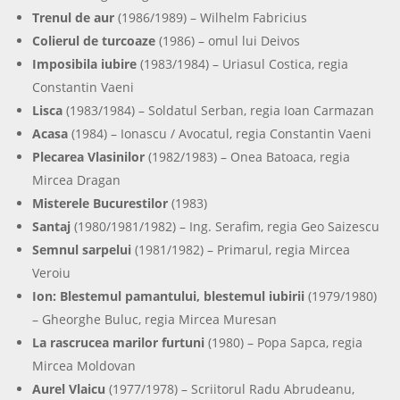
Trenul de aur
(1986/1989) – Wilhelm Fabricius
Colierul de turcoaze
(1986) – omul lui Deivos
Imposibila iubire
(1983/1984) – Uriasul Costica, regia
Constantin Vaeni
Lisca
(1983/1984) – Soldatul Serban, regia Ioan Carmazan
Acasa
(1984) – Ionascu / Avocatul, regia Constantin Vaeni
Plecarea Vlasinilor
(1982/1983) – Onea Batoaca, regia
Mircea Dragan
Misterele Bucurestilor
(1983)
Santaj
(1980/1981/1982) – Ing. Serafim, regia Geo Saizescu
Semnul sarpelui
(1981/1982) – Primarul, regia Mircea
Veroiu
Ion: Blestemul pamantului, blestemul iubirii
(1979/1980)
– Gheorghe Buluc, regia Mircea Muresan
La rascrucea marilor furtuni
(1980) – Popa Sapca, regia
Mircea Moldovan
Aurel Vlaicu
(1977/1978) – Scriitorul Radu Abrudeanu,