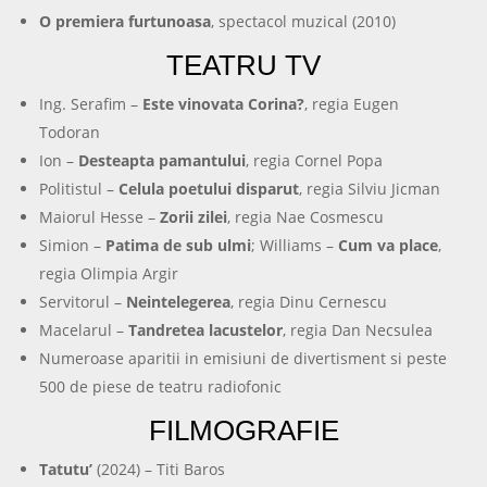
O premiera furtunoasa
, spectacol muzical (2010)
TEATRU TV
Ing. Serafim –
Este vinovata Corina?
, regia Eugen
Todoran
Ion –
Desteapta pamantului
, regia Cornel Popa
Politistul –
Celula poetului disparut
, regia Silviu Jicman
Maiorul Hesse –
Zorii zilei
, regia Nae Cosmescu
Simion –
Patima de sub ulmi
; Williams –
Cum va place
,
regia Olimpia Argir
Servitorul –
Neintelegerea
, regia Dinu Cernescu
Macelarul –
Tandretea lacustelor
, regia Dan Necsulea
Numeroase aparitii in emisiuni de divertisment si peste
500 de piese de teatru radiofonic
FILMOGRAFIE
Tatutu’
(2024) – Titi Baros