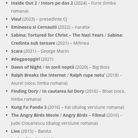
Inside Out 2
/
Intors pe dos 2
(2024) – Furie (limba
romana)
Visul
(2023) – presedinte CJ
Eminescu si Cernautii
(2022) – narator
Sabina: Tortured for Christ – The Nazi Years
/
Sabina:
Credinta sub teroare
(2021) – Mihnea
Scara
(2021) – George Marin
#dogpoopgirl
(2021)
Dawn of Night
/
In zorii noptii
(2020) – Big Boss
Ralph Breaks the Internet
/
Ralph rupe netu’
(2018) –
Aiurel (voce, limba romana)
Finding Dory
/
In cautarea lui Dory
(2016) – Bloat (voce,
limba romana)
Kung Fu Panda 3
(2016) – Kai (dialog versiune romana)
The Angry Birds Movie
/
Angry Birds – Filmul
(2016) –
Jude Ciocanescu (dialog versiune romana)
Live
(2015) – Banita