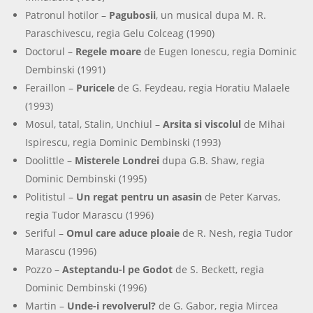
Patronul hotilor –
Pagubosii
, un musical dupa M. R.
Paraschivescu, regia Gelu Colceag (1990)
Doctorul –
Regele moare
de Eugen Ionescu, regia Dominic
Dembinski (1991)
Feraillon –
Puricele
de G. Feydeau, regia Horatiu Malaele
(1993)
Mosul, tatal, Stalin, Unchiul –
Arsita si viscolul
de Mihai
Ispirescu, regia Dominic Dembinski (1993)
Doolittle –
Misterele Londrei
dupa G.B. Shaw, regia
Dominic Dembinski (1995)
Politistul –
Un regat pentru un asasin
de Peter Karvas,
regia Tudor Marascu (1996)
Seriful –
Omul care aduce ploaie
de R. Nesh, regia Tudor
Marascu (1996)
Pozzo –
Asteptandu-l pe Godot
de S. Beckett, regia
Dominic Dembinski (1996)
Martin –
Unde-i revolverul?
de G. Gabor, regia Mircea