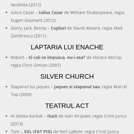
Iacomita (2012)
Iulius Cezar –
Iulius Cezar
de William Shakespeare, regia
Eugen Geymant (2012)
Gerry, Jack, Benny –
Cupluri
de David Abeare, regia Vlad
Zamfirescu (2011)
LAPTARIA LUI ENACHE
Robert –
Si caii se impusca, nu-i asa?
de Horace McCoy,
regia Chris Simion (2007)
SILVER CHURCH
Stapanul lui Jaques –
Jaques si stapanul sau
, regia Marcel
Top (2009)
TEATRUL ACT
Al doilea barbat –
Iluzii
de Ivan Viripaev, regia Cristi Juncu
(2013)
Tom –
XXL (FAT PIG)
de Neil LaBute, regia Cristi Juncu