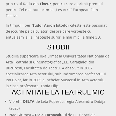
prin rolul Radu din
Fixeur
, pentru care a primit premiul
pentru Cel mai bun actor la „Les Arcs” European Film
Festival.
In timpul liber,
Tudor Aaron Istodor
citeste, este pasionat
de jocurile pe calculator, despre care vorbeste cu
entuziasm, si isi insoteste surorile mai mici la filme 3D.
STUDII
Studiile superioare le-a urmat la Universitatea Nationala de
Arta Teatrala si Cinematografica „I.L. Caragiale” din
Bucuresti, Facultatea de Teatru. A absolvit in 2007
specializarea Arta actorului, sub indrumarea profesorului
Ion Cojar, iar in 2009 a incheiat Masterul in Arta Actorului,
la clasa profesoarei Tania Filip.
ACTIVITATE LA TEATRUL MIC
Viorel –
DELTA
de Leta Popescu, regia Alexandru Dabija
(2025)
Nae Girimea –
D’ale Carnavalului
de I.L. Caragiale,