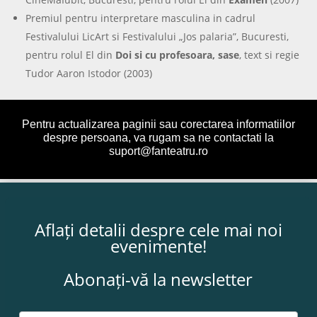
Premiul pentru interpretare masculina in cadrul
Festivalului LicArt si Festivalului „Jos palaria”, Bucuresti,
pentru rolul El din
Doi si cu profesoara, sase
, text si regie
Tudor Aaron Istodor (2003)
Pentru actualizarea paginii sau corectarea informatiilor
despre persoana, va rugam sa ne contactati la
suport@fanteatru.ro
Aflați detalii despre cele mai noi
evenimente!
Abonați-vă la newsletter