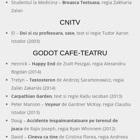
Studentul la Medicina –
Broasca Testoasa
, regia Zakharia
Zalan
CNITV
El –
Doi si cu profesoara, sase
, text si regie Tudor Aaron
Istodor (2003)
GODOT CAFE-TEATRU
Henrick –
Happy End
de Zsolt Poszgai, regia Alexandru
Bogdan (2014)
Tretyn –
Testosteron
de Andrzej Saramonowicz, regia
Zalán Zakariás (2014)
Carpathian Garden
, text si regie Radu Iacoban (2013)
Peter Manson –
Voyeur
de Gardner McKay, regia Claudiu
Istodor (2013)
Doug –
Accidente inspaimantatoare pe terenul de
joaca
de Rajiv Joseph, regia Ryan Whinnem (2012)
David –
Cineva ca tine
de Cristina Florea, regia Andreea