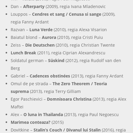
Dan –
Afterparty
(2009), regia Ivana Mladenovic
Louppos –
Cendres et sang / Cenusa si sange
(2009),
regia Fanny Ardant
Razvan –
Luna Verde
(2010), regia Alexa Visarion
Baiatul blond –
Aurora
(2010), regia Cristi Puiu
Zeiss –
Die Deutschen
(2010), regia Christian Twente
Lunch Break
(2011), regia Ciprian Alexandrescu
Soldatul german –
Süskind
(2012), regia Rudolf van den
Berg
Gabriel –
Cadences obstinées
(2013), regia Fanny Ardant
Omul de pe strada –
The Zero Theorem / Teoria
suprema
(2013), regia Terry Gilliam
Egor Paschievici –
Domnisoara Christina
(2013), regia Alex
Maftei
Alex –
O luna in Thailanda
(2013), regia Paul Negoescu
Marimea conteaza?
(2015)
Dovitkine –
Stalin’s Couch / Divanul lui Stalin
(2016), regia