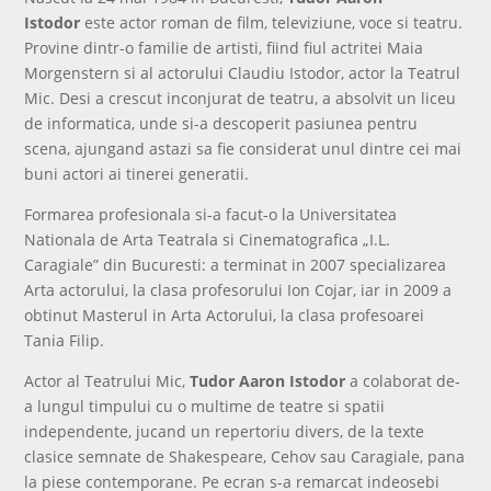
Istodor
este actor roman de film, televiziune, voce si teatru.
Provine dintr-o familie de artisti, fiind fiul actritei Maia
Morgenstern si al actorului Claudiu Istodor, actor la Teatrul
Mic. Desi a crescut inconjurat de teatru, a absolvit un liceu
de informatica, unde si-a descoperit pasiunea pentru
scena, ajungand astazi sa fie considerat unul dintre cei mai
buni actori ai tinerei generatii.
Formarea profesionala si-a facut-o la Universitatea
Nationala de Arta Teatrala si Cinematografica „I.L.
Caragiale” din Bucuresti: a terminat in 2007 specializarea
Arta actorului, la clasa profesorului Ion Cojar, iar in 2009 a
obtinut Masterul in Arta Actorului, la clasa profesoarei
Tania Filip.
Actor al Teatrului Mic,
Tudor Aaron Istodor
a colaborat de-
a lungul timpului cu o multime de teatre si spatii
independente, jucand un repertoriu divers, de la texte
clasice semnate de Shakespeare, Cehov sau Caragiale, pana
la piese contemporane. Pe ecran s-a remarcat indeosebi