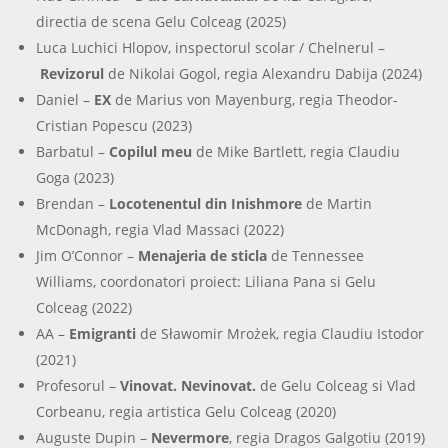
directia de scena Gelu Colceag (2025)
Luca Luchici Hlopov, inspectorul scolar / Chelnerul –
Revizorul
de Nikolai Gogol, regia Alexandru Dabija (2024)
Daniel –
EX
de Marius von Mayenburg, regia Theodor-
Cristian Popescu (2023)
Barbatul –
Copilul meu
de Mike Bartlett, regia Claudiu
Goga (2023)
Brendan –
Locotenentul din Inishmore
de Martin
McDonagh, regia Vlad Massaci (2022)
Jim O’Connor –
Menajeria de sticla
de Tennessee
Williams, coordonatori proiect: Liliana Pana si Gelu
Colceag (2022)
AA –
Emigranti
de Sławomir Mrożek, regia Claudiu Istodor
(2021)
Profesorul –
Vinovat. Nevinovat.
de Gelu Colceag si Vlad
Corbeanu, regia artistica Gelu Colceag (2020)
Auguste Dupin –
Nevermore
, regia Dragos Galgotiu (2019)