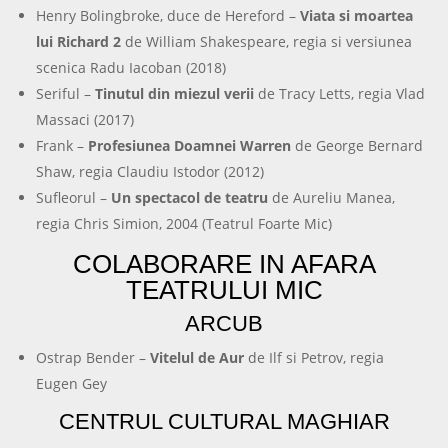
Henry Bolingbroke, duce de Hereford –
Viata si moartea
lui Richard 2
de William Shakespeare, regia si versiunea
scenica Radu Iacoban (2018)
Seriful –
Tinutul din miezul verii
de Tracy Letts, regia Vlad
Massaci (2017)
Frank –
Profesiunea Doamnei Warren
de George Bernard
Shaw, regia Claudiu Istodor (2012)
Sufleorul –
Un spectacol de teatru
de Aureliu Manea,
regia Chris Simion, 2004 (Teatrul Foarte Mic)
COLABORARE IN AFARA
TEATRULUI MIC
ARCUB
Ostrap Bender –
Vitelul de Aur
de Ilf si Petrov, regia
Eugen Gey
CENTRUL CULTURAL MAGHIAR