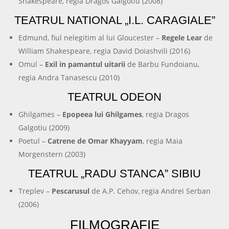
Shakespeare, regia Dragos Galgotiu (2008)
TEATRUL NATIONAL „I.L. CARAGIALE”
Edmund, fiul nelegitim al lui Gloucester –
Regele Lear
de
William Shakespeare, regia David Doiashvili (2016)
Omul –
Exil in pamantul uitarii
de Barbu Fundoianu,
regia Andra Tanasescu (2010)
TEATRUL ODEON
Ghilgames –
Epopeea lui Ghilgames
, regia Dragos
Galgotiu (2009)
Poetul –
Catrene de Omar Khayyam
, regia Maia
Morgenstern (2003)
TEATRUL „RADU STANCA” SIBIU
Treplev –
Pescarusul
de A.P. Cehov, regia Andrei Serban
(2006)
FILMOGRAFIE