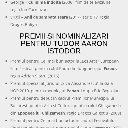
George –
Cu inima indoita
(2006), film de televiziune,
regia Ion Carmazan
Virgil –
Anii de sambata seara
(2017), serie TV, regia
Dragos Buliga
PREMII SI NOMINALIZARI
PENTRU TUDOR AARON
ISTODOR
Premiul pentru Cel mai bun actor la „Les Arcs” European
Film Festival pentru rolul Radu din lungmetrajul
Fixeur
,
regia Adrian Sitaru (2016)
Premiul special al juriului „Sica Alexandrescu” la Gala
HOP 2010, pentru monologul
Paharul
dupa Eric Bogosian
Premiul pentru debut in cadrul Premiilor Municipiului
Bucuresti pentru Arta si Cultura, pentru rolul Ghilgamesh
din
Epopeea lui Ghilgamesh
, regia Dragos Galgotiu (2009)
Premiul pentru Cel mai bun actor in cadrul Festivalului
CineMaIubit, Bucuresti, pentru rolul El din
Examen
(2007)