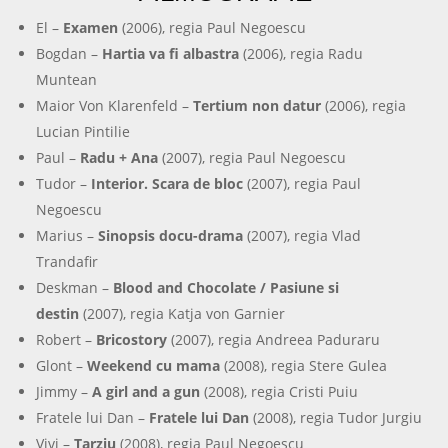
El –
Examen
(2006), regia Paul Negoescu
Bogdan –
Hartia va fi albastra
(2006), regia Radu
Muntean
Maior Von Klarenfeld –
Tertium non datur
(2006), regia
Lucian Pintilie
Paul –
Radu + Ana
(2007), regia Paul Negoescu
Tudor –
Interior. Scara de bloc
(2007), regia Paul
Negoescu
Marius –
Sinopsis docu-drama
(2007), regia Vlad
Trandafir
Deskman –
Blood and Chocolate / Pasiune si
destin
(2007), regia Katja von Garnier
Robert –
Bricostory
(2007), regia Andreea Paduraru
Glont –
Weekend cu mama
(2008), regia Stere Gulea
Jimmy –
A girl and a gun
(2008), regia Cristi Puiu
Fratele lui Dan –
Fratele lui Dan
(2008), regia Tudor Jurgiu
Vivi –
Tarziu
(2008), regia Paul Negoescu