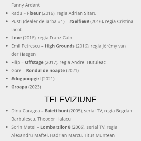
Fanny Ardant
Radu –
Fixeur
(2016), regia Adrian Sitaru
Pusti (dealer de iarba #1) –
#Selfie69
(2016), regia Cristina
Iacob
Love
(2016), regia Franz Galo
Emil Petrescu –
High Grounds
(2016), regia Jérémy van
der Haegen
Filip –
Offstage
(2017), regia Andrei Hutuleac
Gore –
Rondul de noapte
(2021)
#dogpoopgirl
(2021)
Groapa
(2023)
TELEVIZIUNE
Dinu Caragea –
Baieti buni
(2005), serial TV, regia Bogdan
Barbulescu, Theodor Halacu
Sorin Matei –
Lombarzilor 8
(2006), serial TV, regia
Alexandru Maftei, Hadrian Marcu, Titus Muntean