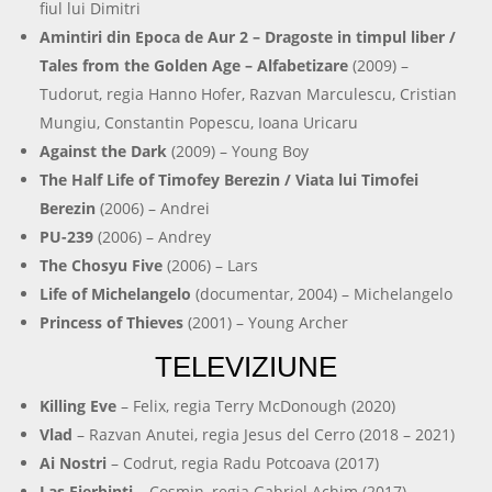
fiul lui Dimitri
Amintiri din Epoca de Aur 2 – Dragoste in timpul liber /
Tales from the Golden Age – Alfabetizare
(2009) –
Tudorut, regia Hanno Hofer, Razvan Marculescu, Cristian
Mungiu, Constantin Popescu, Ioana Uricaru
Against the Dark
(2009) – Young Boy
The Half Life of Timofey Berezin / Viata lui Timofei
Berezin
(2006) – Andrei
PU-239
(2006) – Andrey
The Chosyu Five
(2006) – Lars
Life of Michelangelo
(documentar, 2004) – Michelangelo
Princess of Thieves
(2001) – Young Archer
TELEVIZIUNE
Killing Eve
– Felix, regia Terry McDonough (2020)
Vlad
– Razvan Anutei, regia Jesus del Cerro (2018 – 2021)
Ai Nostri
– Codrut, regia Radu Potcoava (2017)
Las Fierbinti
– Cosmin, regia Gabriel Achim (2017)