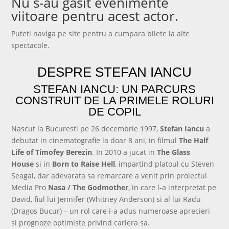
Nu s-au gasit evenimente
viitoare pentru acest actor.
Puteti naviga pe site pentru a cumpara bilete la alte
spectacole.
Vezi Evenimentele
DESPRE STEFAN IANCU
STEFAN IANCU: UN PARCURS
CONSTRUIT DE LA PRIMELE ROLURI
DE COPIL
Nascut la Bucuresti pe 26 decembrie 1997,
Stefan Iancu
a
debutat in cinematografie la doar 8 ani, in filmul
The Half
Life of Timofey Berezin
. In 2010 a jucat in
The Glass
House
si in
Born to Raise Hell
, impartind platoul cu Steven
Seagal, dar adevarata sa remarcare a venit prin proiectul
Media Pro
Nasa / The Godmother
, in care l-a interpretat pe
David, fiul lui Jennifer (Whitney Anderson) si al lui Radu
(Dragos Bucur) – un rol care i-a adus numeroase aprecieri
si prognoze optimiste privind cariera sa.