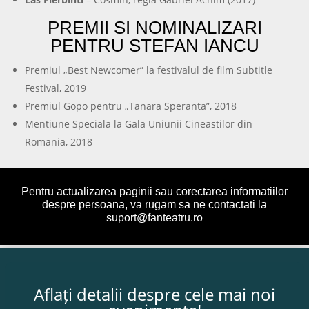
PREMII SI NOMINALIZARI
PENTRU STEFAN IANCU
Premiul „Best Newcomer” la festivalul de film Subtitle
Festival, 2019
Premiul Gopo pentru „Tanara Speranta”, 2018
Mentiune Speciala la Gala Uniunii Cineastilor din
Romania, 2018
Pentru actualizarea paginii sau corectarea informatiilor
despre persoana, va rugam sa ne contactati la
suport@fanteatru.ro
Aflați detalii despre cele mai noi