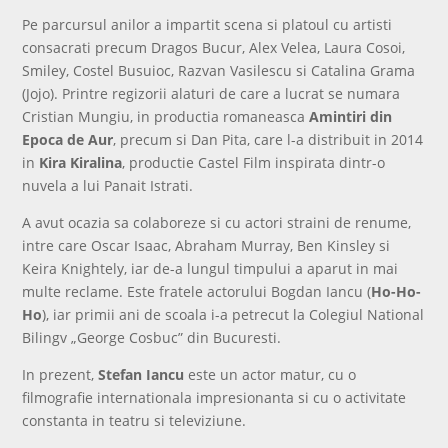
Pe parcursul anilor a impartit scena si platoul cu artisti
consacrati precum Dragos Bucur, Alex Velea, Laura Cosoi,
Smiley, Costel Busuioc, Razvan Vasilescu si Catalina Grama
(Jojo). Printre regizorii alaturi de care a lucrat se numara
Cristian Mungiu, in productia romaneasca
Amintiri din
Epoca de Aur
, precum si Dan Pita, care l-a distribuit in 2014
in
Kira Kiralina
, productie Castel Film inspirata dintr-o
nuvela a lui Panait Istrati.
A avut ocazia sa colaboreze si cu actori straini de renume,
intre care Oscar Isaac, Abraham Murray, Ben Kinsley si
Keira Knightely, iar de-a lungul timpului a aparut in mai
multe reclame. Este fratele actorului Bogdan Iancu (
Ho-Ho-
Ho
), iar primii ani de scoala i-a petrecut la Colegiul National
Bilingv „George Cosbuc” din Bucuresti.
In prezent,
Stefan Iancu
este un actor matur, cu o
filmografie internationala impresionanta si cu o activitate
constanta in teatru si televiziune.