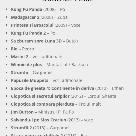
Kung Fu Panda
(2008) – Po
Madagascar 2
(2008) – Zuba
Printesa si Broscoiul
(2009) – voce
Kung Fu Panda 2
– Po
Sa zburam spre Luna 3D
– Butch
Rio
– Pedro
Masini 2
– voci aditionale
Winnie de plus
– Mantarcul / Backson
Strumfii
– Gargamel
Papusile Muppets
– voci aditionale
Epoca de gheata 4: Continente in deriva
(2012) – Ethan
Clopotica si secretul aripilor
(2012) – Lordul Gheata
Clopotica si comoara pierduta
– Trolul Inalt
Jim Button
– Ministrul Pi Pa Po
Salvandu-l pe Mos Craciun
(2013) – voce
Strumfii 2
(2013) – Gargamel
Sta sa ploua cu chiftele 2
(2013) – Earl