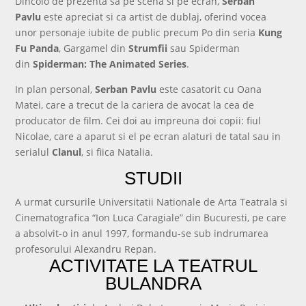
Dincolo de prezenta sa pe scena si pe ecran,
Serban
Pavlu
este apreciat si ca artist de dublaj, oferind vocea
unor personaje iubite de public precum Po din seria
Kung
Fu Panda
, Gargamel din
Strumfii
sau Spiderman
din
Spiderman: The Animated Series
.
In plan personal,
Serban Pavlu
este casatorit cu Oana
Matei, care a trecut de la cariera de avocat la cea de
producator de film. Cei doi au impreuna doi copii: fiul
Nicolae, care a aparut si el pe ecran alaturi de tatal sau in
serialul
Clanul
, si fiica Natalia.
STUDII
A urmat cursurile Universitatii Nationale de Arta Teatrala si
Cinematografica “Ion Luca Caragiale” din Bucuresti, pe care
a absolvit-o in anul 1997, formandu-se sub indrumarea
profesorului Alexandru Repan.
ACTIVITATE LA TEATRUL
BULANDRA