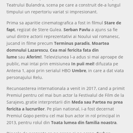
Teatrului Bulandra, scena pe care a construit de-a lungul
timpului un repertoriu variat si impresionant.
Prima sa aparitie cinematografica a fost in filmul
Stare de
fapt
, regizat de Stere Gulea.
Serban Pavlu
a ajuns sa fie
unul dintre actorii reprezentativi ai Noului val romanesc,
jucand in filme precum
Terminus paradis
,
Moartea
domnului Lazarescu
,
Cea mai fericita fata din
lume
sau
Aferim!
. Televiziunea l-a adus si mai aproape de
public, mai intai prin emisiunea
In puii mei!
difuzata pe
Antena 1, apoi prin serialul HBO
Umbre
, in care a dat viata
personajului Relu.
Recunoasterea internationala a venit in 2017, cand a primit
Premiul pentru cel mai bun actor la Festivalul de Film de la
Sarajevo, gratie interpretarii din
Meda sau Partea nu prea
fericita a lucrurilor
. Pe plan national, i-a fost decernat
Premiul Gopo pentru cel mai bun actor in rol principal in
2013, pentru rolul din
Toata lumea din familia noastra
.