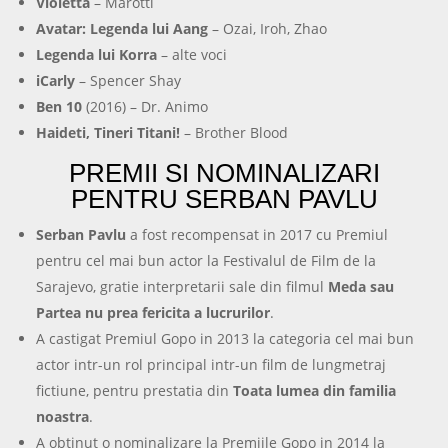
Violetta
– Marotti
Avatar: Legenda lui Aang
– Ozai, Iroh, Zhao
Legenda lui Korra
– alte voci
iCarly
– Spencer Shay
Ben 10
(2016) – Dr. Animo
Haideti, Tineri Titani!
– Brother Blood
PREMII SI NOMINALIZARI
PENTRU SERBAN PAVLU
Serban Pavlu
a fost recompensat in 2017 cu Premiul
pentru cel mai bun actor la Festivalul de Film de la
Sarajevo, gratie interpretarii sale din filmul
Meda sau
Partea nu prea fericita a lucrurilor
.
A castigat Premiul Gopo in 2013 la categoria cel mai bun
actor intr-un rol principal intr-un film de lungmetraj
fictiune, pentru prestatia din
Toata lumea din familia
noastra
.
A obtinut o nominalizare la Premiile Gopo in 2014 la