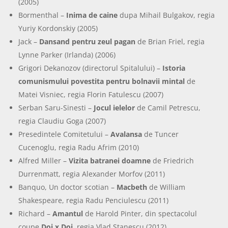
(2005)
Bormenthal –
Inima de caine
dupa Mihail Bulgakov, regia
Yuriy Kordonskiy (2005)
Jack –
Dansand pentru zeul pagan
de Brian Friel, regia
Lynne Parker (Irlanda) (2006)
Grigori Dekanozov (directorul Spitalului) –
Istoria
comunismului povestita pentru bolnavii mintal
de
Matei Visniec, regia Florin Fatulescu (2007)
Serban Saru-Sinesti –
Jocul ielelor
de Camil Petrescu,
regia Claudiu Goga (2007)
Presedintele Comitetului –
Avalansa
de Tuncer
Cucenoglu, regia Radu Afrim (2010)
Alfred Miller –
Vizita batranei doamne
de Friedrich
Durrenmatt, regia Alexander Morfov (2011)
Banquo, Un doctor scotian –
Macbeth
de William
Shakespeare, regia Radu Penciulescu (2011)
Richard –
Amantul
de Harold Pinter, din spectacolul
coupe
Doi x Doi
, regia Vlad Stanescu (2012)