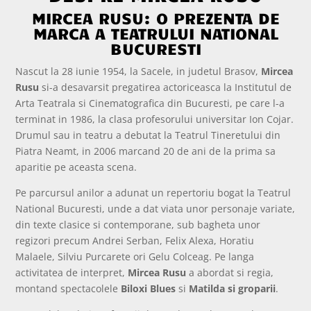
MIRCEA RUSU: O PREZENTA DE
MARCA A TEATRULUI NATIONAL
BUCURESTI
Nascut la 28 iunie 1954, la Sacele, in judetul Brasov,
Mircea
Rusu
si-a desavarsit pregatirea actoriceasca la Institutul de
Arta Teatrala si Cinematografica din Bucuresti, pe care l-a
terminat in 1986, la clasa profesorului universitar Ion Cojar.
Drumul sau in teatru a debutat la Teatrul Tineretului din
Piatra Neamt, in 2006 marcand 20 de ani de la prima sa
aparitie pe aceasta scena.
Pe parcursul anilor a adunat un repertoriu bogat la Teatrul
National Bucuresti, unde a dat viata unor personaje variate,
din texte clasice si contemporane, sub bagheta unor
regizori precum Andrei Serban, Felix Alexa, Horatiu
Malaele, Silviu Purcarete ori Gelu Colceag. Pe langa
activitatea de interpret,
Mircea Rusu
a abordat si regia,
montand spectacolele
Biloxi Blues
si
Matilda si groparii
.