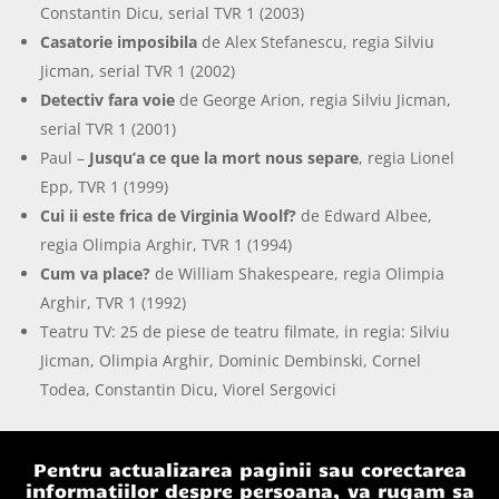
Constantin Dicu, serial TVR 1 (2003)
Casatorie imposibila
de Alex Stefanescu, regia Silviu
Jicman, serial TVR 1 (2002)
Detectiv fara voie
de George Arion, regia Silviu Jicman,
serial TVR 1 (2001)
Paul –
Jusqu’a ce que la mort nous separe
, regia Lionel
Epp, TVR 1 (1999)
Cui ii este frica de Virginia Woolf?
de Edward Albee,
regia Olimpia Arghir, TVR 1 (1994)
Cum va place?
de William Shakespeare, regia Olimpia
Arghir, TVR 1 (1992)
Teatru TV: 25 de piese de teatru filmate, in regia: Silviu
Jicman, Olimpia Arghir, Dominic Dembinski, Cornel
Todea, Constantin Dicu, Viorel Sergovici
Pentru actualizarea paginii sau corectarea
informatiilor despre persoana, va rugam sa