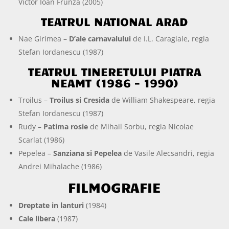
Victor Ioan Frunza (2005)
TEATRUL NATIONAL ARAD
Nae Girimea –
D’ale carnavalului
de I.L. Caragiale, regia
Stefan Iordanescu (1987)
TEATRUL TINERETULUI PIATRA
NEAMT (1986 – 1990)
Troilus –
Troilus si Cresida
de William Shakespeare, regia
Stefan Iordanescu (1987)
Rudy –
Patima rosie
de Mihail Sorbu, regia Nicolae
Scarlat (1986)
Pepelea –
Sanziana si Pepelea
de Vasile Alecsandri, regia
Andrei Mihalache (1986)
FILMOGRAFIE
Dreptate in lanturi
(1984)
Cale libera
(1987)