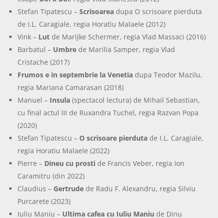
Stefan Tipatescu –
Scrisoarea
dupa O scrisoare pierduta
de I.L. Caragiale, regia Horatiu Malaele (2012)
Vink –
Lut
de Marijke Schermer, regia Vlad Massaci (2016)
Barbatul –
Umbre
de Marilia Samper, regia Vlad
Cristache (2017)
Frumos e in septembrie la Venetia
dupa Teodor Mazilu,
regia Mariana Camarasan (2018)
Manuel –
Insula
(spectacol lectura) de Mihail Sebastian,
cu final actul III de Ruxandra Tuchel, regia Razvan Popa
(2020)
Stefan Tipatescu –
O scrisoare pierduta
de I.L. Caragiale,
regia Horatiu Malaele (2022)
Pierre –
Dineu cu prosti
de Francis Veber, regia Ion
Caramitru (din 2022)
Claudius –
Gertrude
de Radu F. Alexandru, regia Silviu
Purcarete (2023)
Iuliu Maniu –
Ultima cafea cu Iuliu Maniu
de Dinu