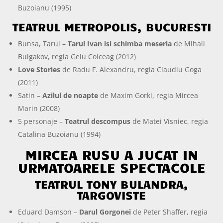
Buzoianu (1995)
TEATRUL METROPOLIS, BUCURESTI
Bunsa, Tarul –
Tarul Ivan isi schimba meseria
de Mihail
Bulgakov, regia Gelu Colceag (2012)
Love Stories
de Radu F. Alexandru, regia Claudiu Goga
(2011)
Satin –
Azilul de noapte
de Maxim Gorki, regia Mircea
Marin (2008)
5 personaje –
Teatrul descompus
de Matei Visniec, regia
Catalina Buzoianu (1994)
MIRCEA RUSU A JUCAT IN
URMATOARELE SPECTACOLE
TEATRUL TONY BULANDRA,
TARGOVISTE
Eduard Damson –
Darul Gorgonei
de Peter Shaffer, regia