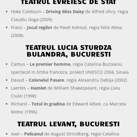
TEATRUL EVREIESC DE STAT
Hoke Coleburn –
Driving Miss Daisy
de Alfred Uhry, regia
Claudiu Goga (2009)
Franz –
Jocul regilor
de Pavel Kohout, regia Felix Alexa
(2008)
TEATRUL LUCIA STURDZA
BULANDRA, BUCURESTI
Camus –
Le premier homme
, regia Catalina Buzoianu,
spectacol in limba franceza, proiect UNESCO 2004, Sinaia
Davud –
Colonelul Pasare
, regia Alexandru Dabija (2002)
Laertes –
Hamlet
de William Shakespeare, regia Liviu
Ciulei (1998)
Richard –
Totul in gradina
de Edward Albee, cu Marcela
Motoc (1996)
TEATRUL LEVANT, BUCURESTI
Axel –
Pelicanul
de August Strindberg, regia Catalina