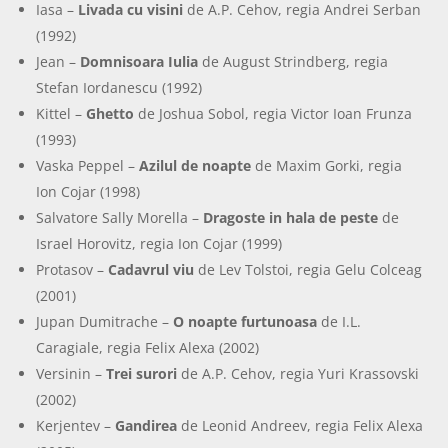
Iasa –
Livada cu visini
de A.P. Cehov, regia Andrei Serban
(1992)
Jean –
Domnisoara Iulia
de August Strindberg, regia
Stefan Iordanescu (1992)
Kittel –
Ghetto
de Joshua Sobol, regia Victor Ioan Frunza
(1993)
Vaska Peppel –
Azilul de noapte
de Maxim Gorki, regia
Ion Cojar (1998)
Salvatore Sally Morella –
Dragoste in hala de peste
de
Israel Horovitz, regia Ion Cojar (1999)
Protasov –
Cadavrul viu
de Lev Tolstoi, regia Gelu Colceag
(2001)
Jupan Dumitrache –
O noapte furtunoasa
de I.L.
Caragiale, regia Felix Alexa (2002)
Versinin –
Trei surori
de A.P. Cehov, regia Yuri Krassovski
(2002)
Kerjentev –
Gandirea
de Leonid Andreev, regia Felix Alexa