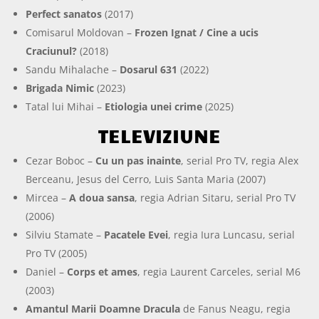
Perfect sanatos
(2017)
Comisarul Moldovan –
Frozen Ignat / Cine a ucis
Craciunul?
(2018)
Sandu Mihalache –
Dosarul 631
(2022)
Brigada Nimic
(2023)
Tatal lui Mihai –
Etiologia unei crime
(2025)
TELEVIZIUNE
Cezar Boboc –
Cu un pas inainte
, serial Pro TV, regia Alex
Berceanu, Jesus del Cerro, Luis Santa Maria (2007)
Mircea –
A doua sansa
, regia Adrian Sitaru, serial Pro TV
(2006)
Silviu Stamate –
Pacatele Evei
, regia Iura Luncasu, serial
Pro TV (2005)
Daniel –
Corps et ames
, regia Laurent Carceles, serial M6
(2003)
Amantul Marii Doamne Dracula
de Fanus Neagu, regia