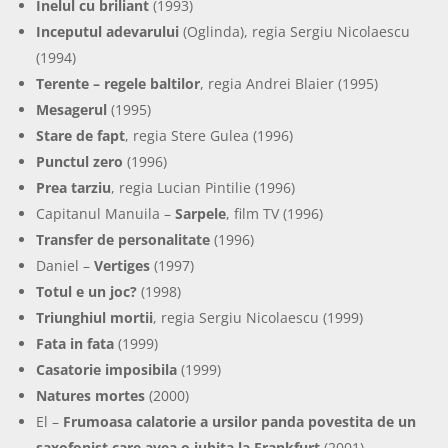
Inelul cu briliant
(1993)
Inceputul adevarului
(Oglinda), regia Sergiu Nicolaescu
(1994)
Terente – regele baltilor
, regia Andrei Blaier (1995)
Mesagerul
(1995)
Stare de fapt
, regia Stere Gulea (1996)
Punctul zero
(1996)
Prea tarziu
, regia Lucian Pintilie (1996)
Capitanul Manuila –
Sarpele
, film TV (1996)
Transfer de personalitate
(1996)
Daniel –
Vertiges
(1997)
Totul e un joc?
(1998)
Triunghiul mortii
, regia Sergiu Nicolaescu (1999)
Fata in fata
(1999)
Casatorie imposibila
(1999)
Natures mortes
(2000)
El –
Frumoasa calatorie a ursilor panda povestita de un
saxofonist care avea o iubita la Frankfurt
(2001)