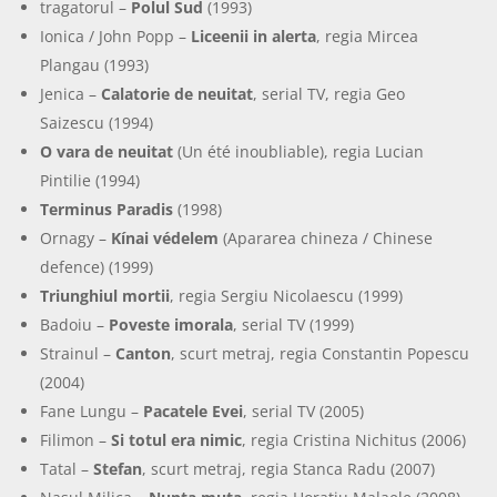
tragatorul –
Polul Sud
(1993)
Ionica / John Popp –
Liceenii in alerta
, regia Mircea
Plangau (1993)
Jenica –
Calatorie de neuitat
, serial TV, regia Geo
Saizescu (1994)
O vara de neuitat
(Un été inoubliable), regia Lucian
Pintilie (1994)
Terminus Paradis
(1998)
Ornagy –
Kínai védelem
(Apararea chineza / Chinese
defence) (1999)
Triunghiul mortii
, regia Sergiu Nicolaescu (1999)
Badoiu –
Poveste imorala
, serial TV (1999)
Strainul –
Canton
, scurt metraj, regia Constantin Popescu
(2004)
Fane Lungu –
Pacatele Evei
, serial TV (2005)
Filimon –
Si totul era nimic
, regia Cristina Nichitus (2006)
Tatal –
Stefan
, scurt metraj, regia Stanca Radu (2007)