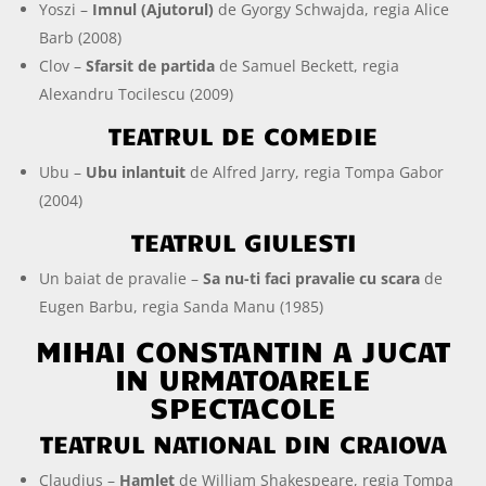
Yoszi –
Imnul (Ajutorul)
de Gyorgy Schwajda, regia Alice
Barb (2008)
Clov –
Sfarsit de partida
de Samuel Beckett, regia
Alexandru Tocilescu (2009)
TEATRUL DE COMEDIE
Ubu –
Ubu inlantuit
de Alfred Jarry, regia Tompa Gabor
(2004)
TEATRUL GIULESTI
Un baiat de pravalie –
Sa nu-ti faci pravalie cu scara
de
Eugen Barbu, regia Sanda Manu (1985)
MIHAI CONSTANTIN A JUCAT
IN URMATOARELE
SPECTACOLE
TEATRUL NATIONAL DIN CRAIOVA
Claudius –
Hamlet
de William Shakespeare, regia Tompa