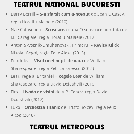
TEATRUL NATIONAL BUCURESTI
Darry Berrill –
S-a sfarsit cum a-nceput
de Sean O’Casey,
regia Horatiu Malaele (2010)
Nae Catavencu –
Scrisoarea
dupa O scrisoare pierduta de
I.L. Caragiale, regia Horatiu Malaele (2012)
Anton Skvoznik-Dmuhanovski, Primarul –
Revizorul
de
Nikolai Gogol, regia Felix Alexa (2013)
Fundulea –
Visul unei nopti de vara
de William
Shakespeare, regia Petrica Ionescu (2015)
Lear, rege al Britaniei –
Regele Lear
de William
Shakespeare, regia David Doiashvili (2016)
Firs –
Livada de visini
de A.P. Cehov, regia David
Doiashvili (2017)
Luko –
Orchestra Titanic
de Hristo Boicev, regia Felix
Alexa (2018)
TEATRUL METROPOLIS