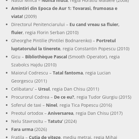
Nasul Milica –
Nunta muta
, regia Horatiu Malaele (2008)
Amintiri din Epoca de Aur 1: Tovarasi, frumoasa e
viata!
(2009)
Directorul Penitenciarului –
Eu cand vreau sa fluier,
fluier
, regia Florin Serban (2010)
Gheorghe Pintilie (Pintilei Bodnarenko) –
Portretul
luptatorului la tinerete
, regia Constantin Popescu (2010)
Gicu –
Bibliothèque Pascal
(Smooth Operator), regia
Szabolcs Hajdu (2010)
Maiorul Codrescu –
Tatal fantoma
, regia Lucian
Georgescu (2011)
Celibataru’ –
Ursul
, regia Dan Chisu (2011)
Procurorul Codrea –
De ce eu?
, regia Tudor Giurgiu (2015)
Soferul de taxi –
Ninel
, regia Tica Popescu (2016)
Preotul ortodox –
Aniversarea
, regia Dan Chisu (2017)
Nelu Stavrositu –
Tatutu’
(2024)
Fara urma
(2026)
Fratila –
Cutia de viteze
, mediu metraj, regia Mihai