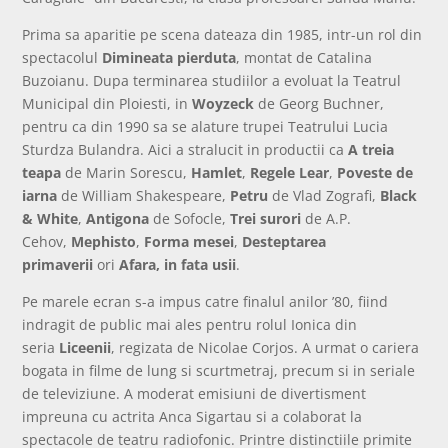
Prima sa aparitie pe scena dateaza din 1985, intr-un rol din
spectacolul
Dimineata pierduta
, montat de Catalina
Buzoianu. Dupa terminarea studiilor a evoluat la Teatrul
Municipal din Ploiesti, in
Woyzeck
de Georg Buchner,
pentru ca din 1990 sa se alature trupei Teatrului Lucia
Sturdza Bulandra. Aici a stralucit in productii ca
A treia
teapa
de Marin Sorescu,
Hamlet
,
Regele Lear
,
Poveste de
iarna
de William Shakespeare,
Petru
de Vlad Zografi,
Black
& White
,
Antigona
de Sofocle,
Trei surori
de A.P.
Cehov,
Mephisto
,
Forma mesei
,
Desteptarea
primaverii
ori
Afara, in fata usii
.
Pe marele ecran s-a impus catre finalul anilor ’80, fiind
indragit de public mai ales pentru rolul Ionica din
seria
Liceenii
, regizata de Nicolae Corjos. A urmat o cariera
bogata in filme de lung si scurtmetraj, precum si in seriale
de televiziune. A moderat emisiuni de divertisment
impreuna cu actrita Anca Sigartau si a colaborat la
spectacole de teatru radiofonic. Printre distinctiile primite