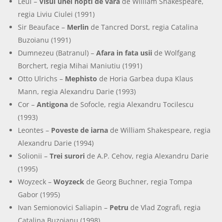
Leul –
Visul unei nopti de vara
de William Shakespeare,
regia Liviu Ciulei (1991)
Sir Beauface –
Merlin
de Tancred Dorst, regia Catalina
Buzoianu (1991)
Dumnezeu (Batranul) –
Afara in fata usii
de Wolfgang
Borchert, regia Mihai Maniutiu (1991)
Otto Ulrichs –
Mephisto
de Horia Garbea dupa Klaus
Mann, regia Alexandru Darie (1993)
Cor –
Antigona
de Sofocle, regia Alexandru Tocilescu
(1993)
Leontes –
Poveste de iarna
de William Shakespeare, regia
Alexandru Darie (1994)
Solionii –
Trei surori
de A.P. Cehov, regia Alexandru Darie
(1995)
Woyzeck –
Woyzeck
de Georg Buchner, regia Tompa
Gabor (1995)
Ivan Semionovici Saliapin –
Petru
de Vlad Zografi, regia
Catalina Buzoianu (1998)