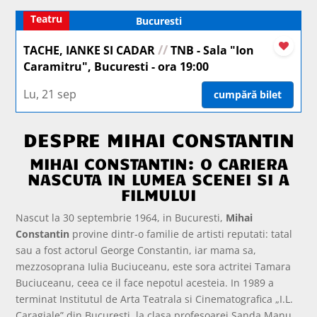
Teatru
Bucuresti
//
TACHE, IANKE SI CADAR
TNB - Sala "Ion
Caramitru", Bucuresti - ora 19:00
Lu, 21 sep
cumpără bilet
DESPRE MIHAI CONSTANTIN
MIHAI CONSTANTIN: O CARIERA
NASCUTA IN LUMEA SCENEI SI A
FILMULUI
Nascut la 30 septembrie 1964, in Bucuresti,
Mihai
Constantin
provine dintr-o familie de artisti reputati: tatal
sau a fost actorul George Constantin, iar mama sa,
mezzosoprana Iulia Buciuceanu, este sora actritei Tamara
Buciuceanu, ceea ce il face nepotul acesteia. In 1989 a
terminat Institutul de Arta Teatrala si Cinematografica „I.L.
Caragiale” din Bucuresti, la clasa profesoarei Sanda Manu.