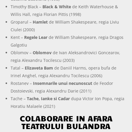
Timothy Black –
Black & White
de Keith Waterhouse &
Willis Hall, regia Florian Pittis (1998)
Groparul –
Hamlet
de William Shakespeare, regia Liviu
Ciulei (2000)
Kent –
Regele Lear
de William Shakespeare, regia Dragos
Galgotiu
Oblomov –
Oblomov
de Ivan Aleksandrovici Goncearov,
regia Alexandru Tocilescu (2003)
Tatal –
Elizaveta Bam
de Daniil Harms, opera bufa de
Irinel Anghel, regia Alexandru Tocilescu (2006)
Rostanev –
Insemnarile unui necunoscut
de Feodor
Dostoievski, regia Alexandru Darie (2011)
Tache –
Tache, Ianke si Cadar
dupa Victor Ion Popa, regia
Horatiu Malaele (2021)
COLABORARE IN AFARA
TEATRULUI BULANDRA