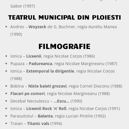
Gabor (1997)
TEATRUL MUNICIPAL DIN PLOIESTI
Andres –
Woyzeck
de G. Buchner, regia Aureliu Manea
(1990)
FILMOGRAFIE
Ionica –
Liceenii
, regia Nicolae Corjos (1986)
Pupaza –
Padureanca
, regia Nicolae Margineanu (1987)
Ionica –
Extemporal la dirigentie
, regia Nicolae Corjos
(1988)
Bobina –
Niste baieti grozavi
, regia Cornel Diaconu (1988)
Flacari pe comori
, regia Nicolae Margineanu (1988)
Decebal Necsulescu –
…Escu…
(1990)
Ionica –
Liceenii Rock ‘n’ Roll
, regia Nicolae Corjos (1991)
Parasutistul –
Balanta
, regia Lucian Pintilie (1992)
Traian –
Titanic vals
(1994)