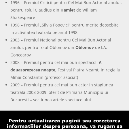
1996 – Premiul Criticii pentru Cel Mai Bun Actor al anului,
pentru rolul Claudius din
Hamlet
de William
Shakespeare
1998 – Premiul „Silvia Popovici” pentru merite deosebite
in activitatea teatrala pe anul 1998
2003 – Premiul National pentru Cel Mai Bun Actor al
anului, pentru rolul Oblomov din
Oblomov
de I.A.
Goncearov
2008 – Premiul pentru cel mai bun spectacol,
A
douasprezecea noapte
, Festival Piatra Neamt, in regia lui
Mihai Constantin (profesor asociat)
2009 – Premiul pentru cel mai bun actor in stagiunea
teatrala 2008-2009, oferit de Primaria Municipiului
Bucuresti – sectiunea artele spectacolului
Pentru actualizarea paginii sau corectarea
informatiilor despre persoana, va rugam sa