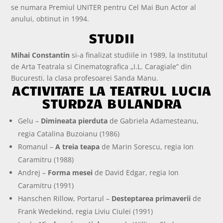
se numara Premiul UNITER pentru Cel Mai Bun Actor al
anului, obtinut in 1994.
STUDII
Mihai Constantin
si-a finalizat studiile in 1989, la Institutul
de Arta Teatrala si Cinematografica „I.L. Caragiale” din
Bucuresti, la clasa profesoarei Sanda Manu.
ACTIVITATE LA TEATRUL LUCIA
STURDZA BULANDRA
Gelu –
Dimineata pierduta
de Gabriela Adamesteanu,
regia Catalina Buzoianu (1986)
Romanul –
A treia teapa
de Marin Sorescu, regia Ion
Caramitru (1988)
Andrej –
Forma mesei
de David Edgar, regia Ion
Caramitru (1991)
Hanschen Rillow, Portarul –
Desteptarea primaverii
de
Frank Wedekind, regia Liviu Ciulei (1991)