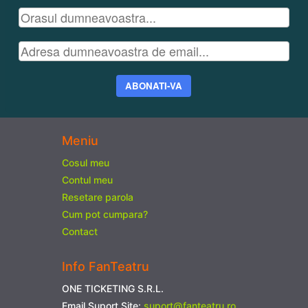
ABONATI-VA
Meniu
Cosul meu
Contul meu
Resetare parola
Cum pot cumpara?
Contact
Info FanTeatru
ONE TICKETING S.R.L.
Email Suport Site:
suport@fanteatru.ro