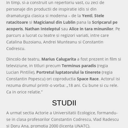
In timp, si-a construit un repertoriu vast, cu zeci de
personaje din productii de inspiratie idis si din
dramaturgia clasica si moderna – de la
Yentl
,
Stele
ratacitoare
si
Magicianul din Lublin
pana la
Scripcarul pe
acoperis
,
Nathan Inteleptul
sau
Alice in tara minunilor
. Pe
parcurs a lucrat cu teatre si regizori variati, intre care
Catalina Buzoianu, Andrei Munteanu si Constantin
Codrescu.
Dincolo de teatru,
Marius Calugarita
a fost prezent in film si
televiziune, in titluri precum
Terminus paradis
(regia
Lucian Pintilie),
Portretul luptatorului la tinerete
(regia
Constantin Popescu) ori coproductia
Space Race
. Actorul isi
rezuma drumul printr-o vorba: „18 ani. Cu bune si cu rele.
Ca in orice relatie.”
STUDII
A urmat sectia Actorie a Universitatii Ecologice, formandu-
se in clasa profesorilor Constantin Codrescu, Vlad Radescu
si Doru Ana, promotia 2000 (licenta UNATC).