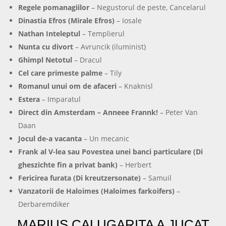
Regele pomanagiilor
– Negustorul de peste, Cancelarul
Dinastia Efros (Mirale Efros)
– Iosale
Nathan Inteleptul
– Templierul
Nunta cu divort
– Avruncik (iluminist)
Ghimpl Netotul
– Dracul
Cel care primeste palme
– Tily
Romanul unui om de afaceri
– Knaknisl
Estera
– Imparatul
Direct din Amsterdam – Anneee Frannk!
– Peter Van
Daan
Jocul de-a vacanta
– Un mecanic
Frank al V-lea sau Povestea unei banci particulare (Di
gheszichte fin a privat bank)
– Herbert
Fericirea furata (Di kreutzersonate)
– Samuil
Vanzatorii de Haloimes (Haloimes farkoifers)
–
Derbaremdiker
MARIUS CALUGARITA A JUCAT