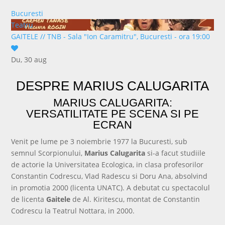
Bucuresti
Teatru
GAITELE
//
TNB - Sala "Ion Caramitru", Bucuresti - ora 19:00
Du, 30 aug
cumpără bilet
DESPRE MARIUS CALUGARITA
MARIUS CALUGARITA:
VERSATILITATE PE SCENA SI PE
ECRAN
Venit pe lume pe 3 noiembrie 1977 la Bucuresti, sub
semnul Scorpionului,
Marius Calugarita
si-a facut studiile
de actorie la Universitatea Ecologica, in clasa profesorilor
Constantin Codrescu, Vlad Radescu si Doru Ana, absolvind
in promotia 2000 (licenta UNATC). A debutat cu spectacolul
de licenta
Gaitele
de Al. Kiritescu, montat de Constantin
Codrescu la Teatrul Nottara, in 2000.