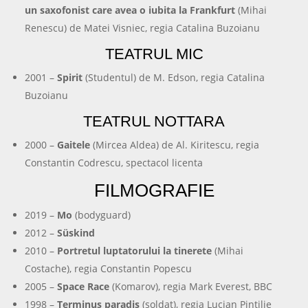
un saxofonist care avea o iubita la Frankfurt
(Mihai
Renescu) de Matei Visniec, regia Catalina Buzoianu
TEATRUL MIC
2001 –
Spirit
(Studentul) de M. Edson, regia Catalina
Buzoianu
TEATRUL NOTTARA
2000 –
Gaitele
(Mircea Aldea) de Al. Kiritescu, regia
Constantin Codrescu, spectacol licenta
FILMOGRAFIE
2019 –
Mo
(bodyguard)
2012 –
Süskind
2010 –
Portretul luptatorului la tinerete
(Mihai
Costache), regia Constantin Popescu
2005 –
Space Race
(Komarov), regia Mark Everest, BBC
1998 –
Terminus paradis
(soldat), regia Lucian Pintilie