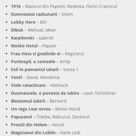
1916
– Maiorul din Popesti, Nedelea, Florin Crainicul
Dumnezeul razbunarii
– Sloim
Lobby Hero
– Bill
Dibuk
– Mehuel, Meer
Karpilevski
– Gabriel
Motke Hotul
– Popper
Frau Hess si gradinile ei
– Regizorul
Purimspil, o comedie
– Aridy
Exil in pamantul uitarii
– Vocea 1
Yentl
– David, Mordehai
Stele ratacitoare
– Hotmach
Dusmancele, o poveste de iubire
– Leon Tortshiner
Blestemul iubirii
– Bernard
Un rege Lear evreu
– Moise Hasid
Papusarul
– Tzwika, Nebunul, Doctorul
Prostii din Helem
– Hoizik
Magicianul din Lublin
– Haim Leib