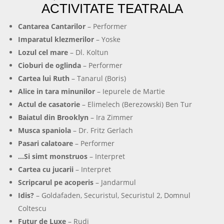
ACTIVITATE TEATRALA
Cantarea Cantarilor
– Performer
Imparatul klezmerilor
– Yoske
Lozul cel mare
– Dl. Koltun
Cioburi de oglinda
– Performer
Cartea lui Ruth
– Tanarul (Boris)
Alice in tara minunilor
– Iepurele de Martie
Actul de casatorie
– Elimelech (Berezowski) Ben Tur
Baiatul din Brooklyn
– Ira Zimmer
Musca spaniola
– Dr. Fritz Gerlach
Pasari calatoare
– Performer
…Si simt monstruos
– Interpret
Cartea cu jucarii
– Interpret
Scripcarul pe acoperis
– Jandarmul
Idis?
– Goldafaden, Securistul, Securistul 2, Domnul
Coltescu
Futur de Luxe
– Rudi