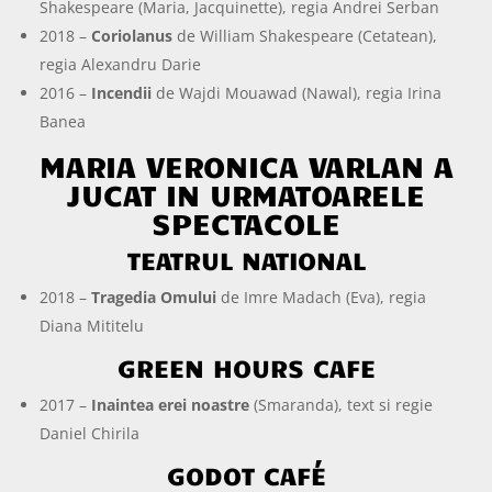
Shakespeare (Maria, Jacquinette), regia Andrei Serban
2018 –
Coriolanus
de William Shakespeare (Cetatean),
regia Alexandru Darie
2016 –
Incendii
de Wajdi Mouawad (Nawal), regia Irina
Banea
MARIA VERONICA VARLAN A
JUCAT IN URMATOARELE
SPECTACOLE
TEATRUL NATIONAL
2018 –
Tragedia Omului
de Imre Madach (Eva), regia
Diana Mititelu
GREEN HOURS CAFE
2017 –
Inaintea erei noastre
(Smaranda), text si regie
Daniel Chirila
GODOT CAFÉ