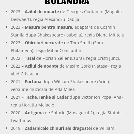
BULANDRA
2023 –
Azilul de moarte
de Georges Contamin (Magalie
Deswaert), regia Alexandru Dabija
2023 –
Masura pentru masura
, adaptare de Cosmin
Stanila dupa Shakespeare (Isabella), regia Diana Mititelu
2023 –
Obiceiuri necurate
de Tom Smith (Sora
Philamena), regia Mihai Constantin
2022 –
Tatal
de Florian Zeller (Laura), regia Cristi Juncu
2022 –
Azilul de noapte
de Maxim Gorki (Natasa), regia
Vlad Cristache
2021 –
Furtuna
dupa William Shakespeare (Ariel),
versiune muzicala de Ada Milea
2021 –
Tache, Ianke si Cadar
dupa Victor Ion Popa (Ana),
regia Horatiu Malaele
2020 –
Antigona
de Sofocle (Masagerul 2), regia Stathis
Livathinos
2019 –
Zadarnicele chinuri ale dragostei
de William