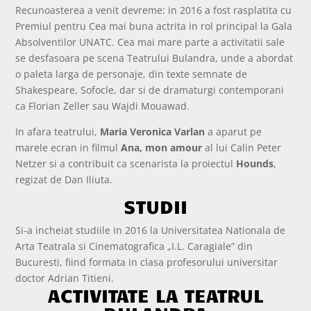
Recunoasterea a venit devreme: in 2016 a fost rasplatita cu
Premiul pentru Cea mai buna actrita in rol principal la Gala
Absolventilor UNATC. Cea mai mare parte a activitatii sale
se desfasoara pe scena Teatrului Bulandra, unde a abordat
o paleta larga de personaje, din texte semnate de
Shakespeare, Sofocle, dar si de dramaturgi contemporani
ca Florian Zeller sau Wajdi Mouawad.
In afara teatrului,
Maria Veronica Varlan
a aparut pe
marele ecran in filmul
Ana, mon amour
al lui Calin Peter
Netzer si a contribuit ca scenarista la proiectul
Hounds
,
regizat de Dan Iliuta.
STUDII
Si-a incheiat studiile in 2016 la Universitatea Nationala de
Arta Teatrala si Cinematografica „I.L. Caragiale” din
Bucuresti, fiind formata in clasa profesorului universitar
doctor Adrian Titieni.
ACTIVITATE LA TEATRUL