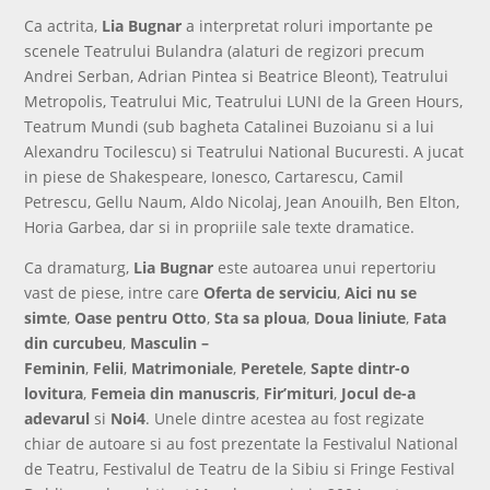
Ca actrita,
Lia Bugnar
a interpretat roluri importante pe
scenele Teatrului Bulandra (alaturi de regizori precum
Andrei Serban, Adrian Pintea si Beatrice Bleont), Teatrului
Metropolis, Teatrului Mic, Teatrului LUNI de la Green Hours,
Teatrum Mundi (sub bagheta Catalinei Buzoianu si a lui
Alexandru Tocilescu) si Teatrului National Bucuresti. A jucat
in piese de Shakespeare, Ionesco, Cartarescu, Camil
Petrescu, Gellu Naum, Aldo Nicolaj, Jean Anouilh, Ben Elton,
Horia Garbea, dar si in propriile sale texte dramatice.
Ca dramaturg,
Lia Bugnar
este autoarea unui repertoriu
vast de piese, intre care
Oferta de serviciu
,
Aici nu se
simte
,
Oase pentru Otto
,
Sta sa ploua
,
Doua liniute
,
Fata
din curcubeu
,
Masculin –
Feminin
,
Felii
,
Matrimoniale
,
Peretele
,
Sapte dintr-o
lovitura
,
Femeia din manuscris
,
Fir’mituri
,
Jocul de-a
adevarul
si
Noi4
. Unele dintre acestea au fost regizate
chiar de autoare si au fost prezentate la Festivalul National
de Teatru, Festivalul de Teatru de la Sibiu si Fringe Festival