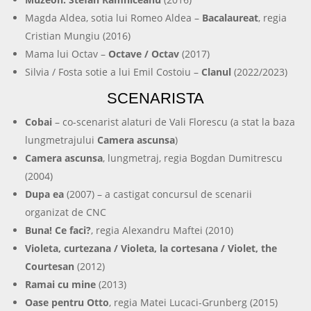
Magda Aldea, sotia lui Romeo Aldea –
Bacalaureat
, regia
Cristian Mungiu (2016)
Mama lui Octav –
Octave / Octav
(2017)
Silvia / Fosta sotie a lui Emil Costoiu –
Clanul
(2022/2023)
SCENARISTA
Cobai
– co-scenarist alaturi de Vali Florescu (a stat la baza
lungmetrajului
Camera ascunsa
)
Camera ascunsa
, lungmetraj, regia Bogdan Dumitrescu
(2004)
Dupa ea
(2007) – a castigat concursul de scenarii
organizat de CNC
Buna! Ce faci?
, regia Alexandru Maftei (2010)
Violeta, curtezana / Violeta, la cortesana / Violet, the
Courtesan
(2012)
Ramai cu mine
(2013)
Oase pentru Otto
, regia Matei Lucaci-Grunberg (2015)