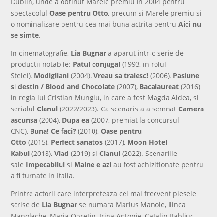
Dublin, unde a obtinut Marele premiu in 2004 pentru
spectacolul
Oase pentru Otto
, precum si Marele premiu si
o nominalizare pentru cea mai buna actrita pentru
Aici nu
se simte
.
In cinematografie,
Lia Bugnar
a aparut intr-o serie de
productii notabile:
Patul conjugal
(1993, in rolul
Stelei),
Modigliani
(2004),
Vreau sa traiesc!
(2006),
Pasiune
si destin / Blood and Chocolate
(2007),
Bacalaureat
(2016)
in regia lui Cristian Mungiu, in care a fost Magda Aldea, si
serialul
Clanul
(2022/2023). Ca scenarista a semnat
Camera
ascunsa
(2004),
Dupa ea
(2007, premiat la concursul
CNC),
Buna! Ce faci?
(2010),
Oase pentru
Otto
(2015),
Perfect sanatos
(2017),
Moon Hotel
Kabul
(2018),
Vlad
(2019) si
Clanul
(2022). Scenariile
sale
Impecabilul
si
Maine e azi
au fost achizitionate pentru
a fi turnate in Italia.
Printre actorii care interpreteaza cel mai frecvent piesele
scrise de
Lia Bugnar
se numara Marius Manole, Ilinca
Manolache, Maria Obretin, Irina Antonie, Catalin Babliuc,