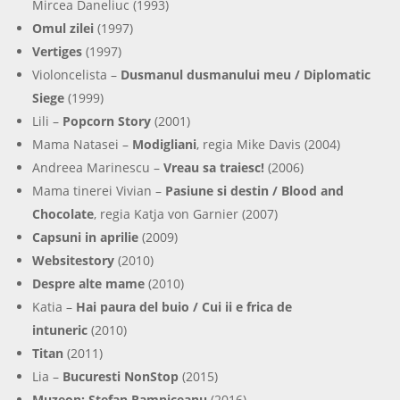
Mircea Daneliuc (1993)
Omul zilei
(1997)
Vertiges
(1997)
Violoncelista –
Dusmanul dusmanului meu / Diplomatic
Siege
(1999)
Lili –
Popcorn Story
(2001)
Mama Natasei –
Modigliani
, regia Mike Davis (2004)
Andreea Marinescu –
Vreau sa traiesc!
(2006)
Mama tinerei Vivian –
Pasiune si destin / Blood and
Chocolate
, regia Katja von Garnier (2007)
Capsuni in aprilie
(2009)
Websitestory
(2010)
Despre alte mame
(2010)
Katia –
Hai paura del buio / Cui ii e frica de
intuneric
(2010)
Titan
(2011)
Lia –
Bucuresti NonStop
(2015)
Muzeon: Stefan Ramniceanu
(2016)