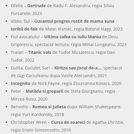
Ofelia –
Gertrude
de Radu F. Alexandru, regia Silviu
Purcarete, 2023
Vibko, fiul –
Cuvantul progres rostit de mama suna
teribil de fals
de Matei Visniec, regia Botond Nagy, 2023
Fiul avocatului –
Ultima cafea cu Iuliu Maniu
de Dinu
Grigorescu, spectacol lectura, regia Mihai Lungeanu, 2023
Traian –
Titanic vals
de Tudor Musatescu, regia Dan
Tudor, 2022
Gulita, Cuculet, Sarl –
Kiritza sau Jocul de-a…
, spectacol
de Gigi Caciuleanu dupa Vasile Alecsandri, 2021
Incognito
de Nick Payne, regia Zsuzsanna Kovacs, 2020
Peter –
Matilda si groparii
de Stela Giurgeanu, regia
Mircea Rusu, 2020
Benvolio –
Romeo si Julieta
dupa William Shakespeare,
regia Yuri Kordonsky, 2018
Christopher Wren –
Cursa de soareci
de Agatha Christie,
regia Erwin Simsensohn, 2018