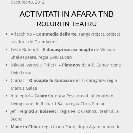
Caciuleanu, 2012
ACTIVITATI IN AFARA TNB
ROLURI IN TEATRU
Arlecchino –
Commedia dell’arte
, TangaProject, proiect
sustinut de DramAcum
Feste Bufonul –
A douasprezecea noapte
de William
Shakespeare, regia Liviu Lucaci
Nikolai Ivanovici Triletki –
Platonov
de A.P. Cehov, regia
Liviu Lucaci
Chiriac –
O noapte furtunoasa
de I.L. Caragiale, regia
Marius Galea
Inteleptul –
Calatoria
, dupa Pescarusul lui Jonathan
Livingstone de Richard Bach, regia Chris Simion
Jef –
Hipioti si Bolsevici
, regia Felix Crainicu, teatrul La
Scena
Made in China
, regia Ioana Paun, dupa Agamemnon de