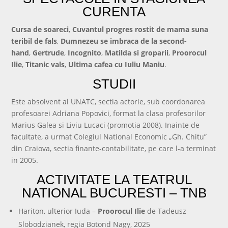
CURENTA
Cursa de soareci
,
Cuvantul progres rostit de mama suna
teribil de fals
,
Dumnezeu se imbraca de la second-
hand
,
Gertrude
,
Incognito
,
Matilda si groparii
,
Proorocul
Ilie
,
Titanic vals
,
Ultima cafea cu Iuliu Maniu
.
STUDII
Este absolvent al UNATC, sectia actorie, sub coordonarea
profesoarei Adriana Popovici, format la clasa profesorilor
Marius Galea si Liviu Lucaci (promotia 2008). Inainte de
facultate, a urmat Colegiul National Economic „Gh. Chitu”
din Craiova, sectia finante-contabilitate, pe care l-a terminat
in 2005.
ACTIVITATE LA TEATRUL
NATIONAL BUCURESTI – TNB
Hariton, ulterior Iuda –
Proorocul Ilie
de Tadeusz
Slobodzianek, regia Botond Nagy, 2025