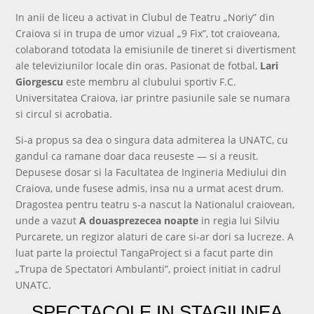
In anii de liceu a activat in Clubul de Teatru „Noriy” din
Craiova si in trupa de umor vizual „9 Fix”, tot craioveana,
colaborand totodata la emisiunile de tineret si divertisment
ale televiziunilor locale din oras. Pasionat de fotbal,
Lari
Giorgescu
este membru al clubului sportiv F.C.
Universitatea Craiova, iar printre pasiunile sale se numara
si circul si acrobatia.
Si-a propus sa dea o singura data admiterea la UNATC, cu
gandul ca ramane doar daca reuseste — si a reusit.
Depusese dosar si la Facultatea de Ingineria Mediului din
Craiova, unde fusese admis, insa nu a urmat acest drum.
Dragostea pentru teatru s-a nascut la Nationalul craiovean,
unde a vazut
A douasprezecea noapte
in regia lui Silviu
Purcarete, un regizor alaturi de care si-ar dori sa lucreze. A
luat parte la proiectul TangaProject si a facut parte din
„Trupa de Spectatori Ambulanti”, proiect initiat in cadrul
UNATC.
SPECTACOLE IN STAGIUNEA