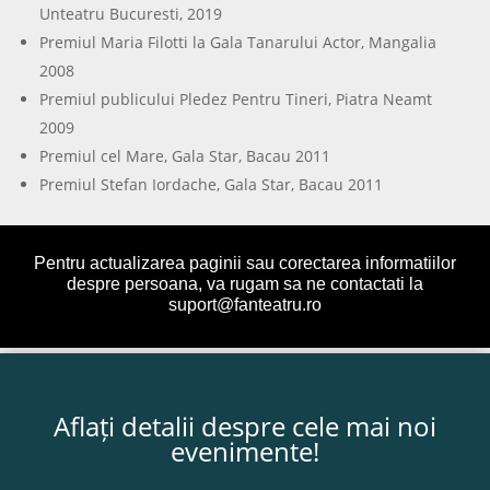
Unteatru Bucuresti, 2019
Premiul Maria Filotti la Gala Tanarului Actor, Mangalia
2008
Premiul publicului Pledez Pentru Tineri, Piatra Neamt
2009
Premiul cel Mare, Gala Star, Bacau 2011
Premiul Stefan Iordache, Gala Star, Bacau 2011
Pentru actualizarea paginii sau corectarea informatiilor
despre persoana, va rugam sa ne contactati la
suport@fanteatru.ro
Aflați detalii despre cele mai noi
evenimente!