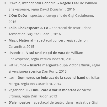
Oswald, intendentul Gonerilei –
Regele Lear
de William
Shakespeare, regia David Doiashvili, 2016
L’Om DaDa
– spectacol coregrafic de Gigi Caciuleanu,
2016
Folia, Shakespeare & Co
– spectacol de teatru dans
semnat de Gigi Caciuleanu, 2016
Magic National
– spectacol concert regizat de Ion
Caramitru, 2015
Lisandru –
Visul unei nopti de vara
de William
Shakespeare, regia Petrica Ionescu, 2015
Fat Frumos –
Insir’te margarite
dupa Victor Eftimiu, regia
si versiunea scenica Dan Puric, 2015
Lae –
Dumnezeu se imbraca de la second-hand
de Iulian
Margu, regia Ion Caramitru, 2014
Vagabondul –
Omul care a vazut moartea
de Victor
Eftimiu, regia Dan Tudor, 2013
D’ale noastre
– spectacol de teatru-dans regizat de Gigi