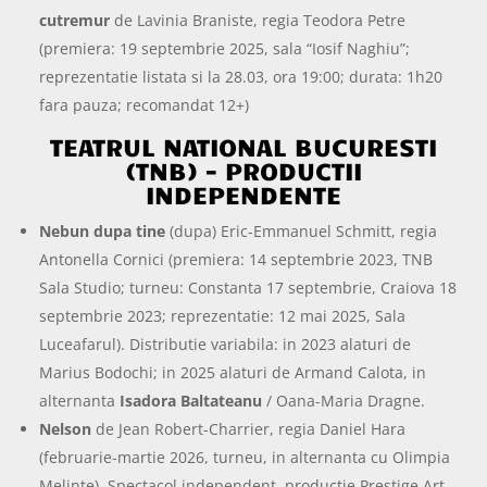
cutremur
de Lavinia Braniste, regia Teodora Petre
(premiera: 19 septembrie 2025, sala “Iosif Naghiu”;
reprezentatie listata si la 28.03, ora 19:00; durata: 1h20
fara pauza; recomandat 12+)
TEATRUL NATIONAL BUCURESTI
(TNB) – PRODUCTII
INDEPENDENTE
Nebun dupa tine
(dupa) Eric-Emmanuel Schmitt, regia
Antonella Cornici (premiera: 14 septembrie 2023, TNB
Sala Studio; turneu: Constanta 17 septembrie, Craiova 18
septembrie 2023; reprezentatie: 12 mai 2025, Sala
Luceafarul). Distributie variabila: in 2023 alaturi de
Marius Bodochi; in 2025 alaturi de Armand Calota, in
alternanta
Isadora Baltateanu
/ Oana-Maria Dragne.
Nelson
de Jean Robert-Charrier, regia Daniel Hara
(februarie-martie 2026, turneu, in alternanta cu Olimpia
Melinte). Spectacol independent, productie Prestige Art