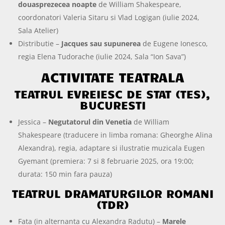
douasprezecea noapte
de William Shakespeare,
coordonatori Valeria Sitaru si Vlad Logigan (iulie 2024,
Sala Atelier)
Distributie –
Jacques sau supunerea
de Eugene Ionesco,
regia Elena Tudorache (iulie 2024, Sala “Ion Sava”)
ACTIVITATE TEATRALA
TEATRUL EVREIESC DE STAT (TES),
BUCURESTI
Jessica –
Negutatorul din Venetia
de William
Shakespeare (traducere in limba romana: Gheorghe Alina
Alexandra), regia, adaptare si ilustratie muzicala Eugen
Gyemant (premiera: 7 si 8 februarie 2025, ora 19:00;
durata: 150 min fara pauza)
TEATRUL DRAMATURGILOR ROMANI
(TDR)
Fata (in alternanta cu Alexandra Radutu) –
Marele