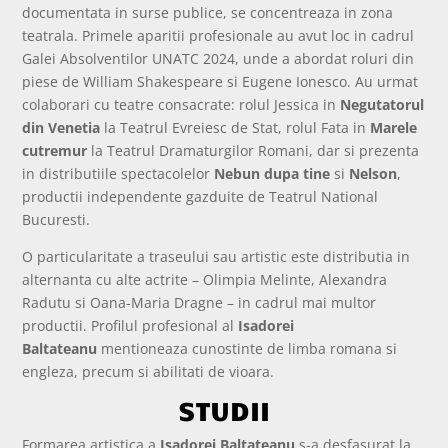
documentata in surse publice, se concentreaza in zona
teatrala. Primele aparitii profesionale au avut loc in cadrul
Galei Absolventilor UNATC 2024, unde a abordat roluri din
piese de William Shakespeare si Eugene Ionesco. Au urmat
colaborari cu teatre consacrate: rolul Jessica in
Negutatorul
din Venetia
la Teatrul Evreiesc de Stat, rolul Fata in
Marele
cutremur
la Teatrul Dramaturgilor Romani, dar si prezenta
in distributiile spectacolelor
Nebun dupa tine
si
Nelson
,
productii independente gazduite de Teatrul National
Bucuresti.
O particularitate a traseului sau artistic este distributia in
alternanta cu alte actrite – Olimpia Melinte, Alexandra
Radutu si Oana-Maria Dragne – in cadrul mai multor
productii. Profilul profesional al
Isadorei
Baltateanu
mentioneaza cunostinte de limba romana si
engleza, precum si abilitati de vioara.
STUDII
Formarea artistica a
Isadorei Baltateanu
s-a desfasurat la