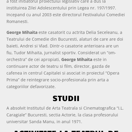
a fost initiatorul proiectului legislativ care a dus la
instituirea Zilei Adolescentului prin Legea nr. 197/1997.
Incepand cu anul 2003 este directorul Festivalului Comediei
Romanesti.
George Mihaita
este casatorit cu actrita Delia Seceleanu, a
Teatrului de Comedie din Bucuresti, alaturi de care are doi
baieti, Andrei si Vlad. Dintr-o casatorie anterioara are un
fiu, Tudor Mihaita, jurnalist sportiv. Considerat un “om-
orchestra” de cei apropiati,
George Mihaita
este in
continuare actor de teatru si film, director, gazda de
cafenea in centrul Capitalei si asociat in proiectul “Opera
Prima” de reintegrare socio-profesionala prin arta a
categoriilor defavorizate.
STUDII
A absolvit Institutul de Arta Teatrala si Cinematografica “I.L.
Caragiale” Bucuresti, sectia Actorie, la clasa profesorului
universitar Sanda Manu, in anul 1971.