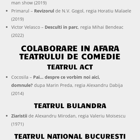
man show (2019)
Primarul –
Revizorul
de N.V. Gogol, regia Horatiu Malaele
(2019)
Victor Velasco –
Desculti in parc
, regia Mihai Bendeac
(2022)
COLABORARE IN AFARA
TEATRULUI DE COMEDIE
TEATRUL ACT
Cocosila –
Pai… despre ce vorbim noi aici,
domnule?
dupa Marin Preda, regia Alexandru Dabija
(2014)
TEATRUL BULANDRA
Ziaristii
de Alexandru Mirodan, regia Valeriu Moisescu
(1971)
TEATRUL NATIONAL BUCURESTI