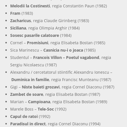
Melodii la Costinesti
, regia Constantin Paun (1982)
Fram
(1983)
Zacharicus
, regia Claude Girinberg (1983)
Siciliana
, regia Olimpia Arghir (1984)
Sosesc pasarile calatoare
(1984)
Cornel –
Promisiuni
, regia Elisabeta Bostan (1985)
Sica Marinescu –
Casnicia nu-i o joaca
(1985)
Studentul –
Francois Villon – Poetul vagabond
, regia
Sergiu Nicolaescu (1987)
Alexandru / cercetatorul stiintific Alexandru Ionescu –
Duminica in familie
, regia Francisc Munteanu (1987)
Gigi –
Niste baieti grozavi
, regia Cornel Diaconu (1987)
Zambet de soare
, regia Elisabeta Bostan (1987)
Marian –
Campioana
, regia Elisabeta Bostan (1989)
Marele Boss –
Tele-Soc
(1992)
Capul de ratoi
(1992)
Paradisul in direct
, regia Cornel Diaconu (1994)