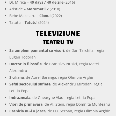
Dl. Mirica –
40 days / 40 de zile
(2016)
Aristide –
Moromeții 2
(2018)
Bebe Macelaru –
Clanul
(2022)
Tatutu –
Tatutu’
(2024)
TELEVIZIUNE
TEATRU TV
Sa umplem pamantul cu visuri
, de Dan Tarchila, regia
Eugen Todoran
Doctor in filosofie
, de Branislav Nusici, regia Matei
Alexandru
Siciliana
, de Aurel Baranga, regia Olimpia Arghir
Seful sectorului suflete
, de Alexandru Mirodan, regia
Letitia Popa
Indrazneala
, de Gheorghe Vlad, regia Letitia Popa
Viori de primavara
, de Al. Stein, regia Domnita Munteanu
Casnicia nu-i o joaca
, de I.D. Serban, regia Olimpia Arghir