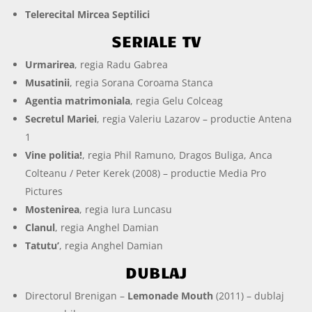
Telerecital Mircea Septilici
SERIALE TV
Urmarirea
, regia Radu Gabrea
Musatinii
, regia Sorana Coroama Stanca
Agentia matrimoniala
, regia Gelu Colceag
Secretul Mariei
, regia Valeriu Lazarov – productie Antena
1
Vine politia!
, regia Phil Ramuno, Dragos Buliga, Anca
Colteanu / Peter Kerek (2008) – productie Media Pro
Pictures
Mostenirea
, regia Iura Luncasu
Clanul
, regia Anghel Damian
Tatutu’
, regia Anghel Damian
DUBLAJ
Directorul Brenigan –
Lemonade Mouth
(2011) – dublaj