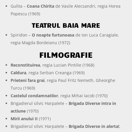
Gulita –
Coana Chirita
de Vasile Alecsandri, regia Horea
Popescu (1969)
TEATRUL BAIA MARE
Spiridon –
O noapte furtunoasa
de Ion Luca Caragiale,
regia Magda Bordeianu (1972)
FILMOGRAFIE
Reconstituirea
, regia Lucian Pintilie (1968)
Caldura
, regia Serban Creanga (1969)
Prieteni fara grai
, regia Paul Fritz Nemeth, Gheorghe
Turcu (1969)
Castelul condamnatilor
, regia Mihai Iacob (1970)
Brigadierul silvic Harpalete –
Brigada Diverse intra in
actiune
(1970)
Mirii anului II
(1971)
Brigadierul silvic Harpalete –
Brigada Diverse in alerta!
,