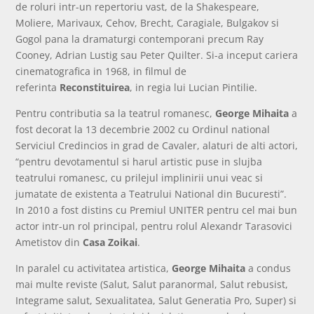
de roluri intr-un repertoriu vast, de la Shakespeare,
Moliere, Marivaux, Cehov, Brecht, Caragiale, Bulgakov si
Gogol pana la dramaturgi contemporani precum Ray
Cooney, Adrian Lustig sau Peter Quilter. Si-a inceput cariera
cinematografica in 1968, in filmul de
referinta
Reconstituirea
, in regia lui Lucian Pintilie.
Pentru contributia sa la teatrul romanesc,
George Mihaita
a
fost decorat la 13 decembrie 2002 cu Ordinul national
Serviciul Credincios in grad de Cavaler, alaturi de alti actori,
“pentru devotamentul si harul artistic puse in slujba
teatrului romanesc, cu prilejul implinirii unui veac si
jumatate de existenta a Teatrului National din Bucuresti”.
In 2010 a fost distins cu Premiul UNITER pentru cel mai bun
actor intr-un rol principal, pentru rolul Alexandr Tarasovici
Ametistov din
Casa Zoikai
.
In paralel cu activitatea artistica,
George Mihaita
a condus
mai multe reviste (Salut, Salut paranormal, Salut rebusist,
Integrame salut, Sexualitatea, Salut Generatia Pro, Super) si