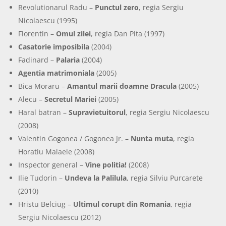
Revolutionarul Radu –
Punctul zero
, regia Sergiu
Nicolaescu (1995)
Florentin –
Omul zilei
, regia Dan Pita (1997)
Casatorie imposibila
(2004)
Fadinard –
Palaria
(2004)
Agentia matrimoniala
(2005)
Bica Moraru –
Amantul marii doamne Dracula
(2005)
Alecu –
Secretul Mariei
(2005)
Haral batran –
Supravietuitorul
, regia Sergiu Nicolaescu
(2008)
Valentin Gogonea / Gogonea Jr. –
Nunta muta
, regia
Horatiu Malaele (2008)
Inspector general –
Vine politia!
(2008)
Ilie Tudorin –
Undeva la Palilula
, regia Silviu Purcarete
(2010)
Hristu Belciug –
Ultimul corupt din Romania
, regia
Sergiu Nicolaescu (2012)