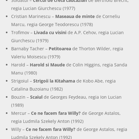
Soldatul –
Cercul de creta caucazian
de Berthold Brecht,
regia Lucian Giurchescu (1977)
Cristian Marinescu –
Maseaua de minte
de Corneliu
Marcu, regia George Teodorescu (1978)
Trofimov –
Livada cu visini
de A.P. Cehov, regia Lucian
Giurchescu (1979)
Barnaby Tacher –
Petitoarea
de Thorton Wilder, regia
Valeriu Moisescu (1979)
Harold –
Harold si Maude
de Colin Higgins, regia Sanda
Manu (1980)
Strigoiul –
Strigoii la Kitahama
de Kobo Abe, regia
Catalina Buzoianu (1982)
Bouzin –
Scaiul
de Georges Feydeau, regia Ion Lucian
(1989)
Mercur –
Ce ne facem fara Willy?
de George Astalos,
regia Ludmila Szekely Anton (1992)
Willy –
Ce ne facem fara Willy?
de George Astalos, regia
Ludmila Szekely Anton (1992)