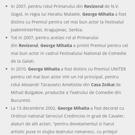
In 2007, pentru rolul Primarului din
Revizorul
de N.V.
Gogol, in regia lui Horatiu Malaele,
George Mihaita
a fost
distins cu Premiul pentru cel mai bun actor la Festivalul
JoakimInterFest, Kragujevac, Serbia.
Tot in 2007, pentru acelasi rol al Primarului
din
Revizorul
,
George Mihaita
a primit Premiul pentru cel
mai bun actor in cadrul Festivalului National de Comedie
de la Galati.
In 2010,
George Mihaita
a fost distins cu Premiul UNITER
pentru cel mai bun actor intr-un rol principal, pentru
rolul Alexandr Tarasovici Ametistov din
Casa Zoikai
de
Mihail Bulgakov, productie a Teatrului de Comedie din
Bucuresti.
La 13 decembrie 2002,
George Mihaita
a fost decorat cu
Ordinul national Serviciul Credincios in grad de Cavaler,
alaturi de alti actori, “pentru devotamentul si harul
artistic puse in slujba teatrului romanesc, cu prilejul