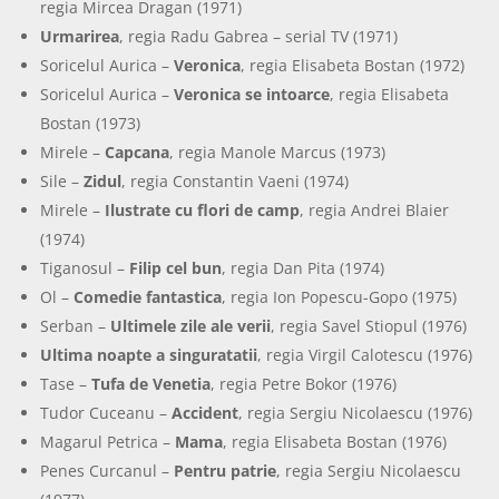
regia Mircea Dragan (1971)
Urmarirea
, regia Radu Gabrea – serial TV (1971)
Soricelul Aurica –
Veronica
, regia Elisabeta Bostan (1972)
Soricelul Aurica –
Veronica se intoarce
, regia Elisabeta
Bostan (1973)
Mirele –
Capcana
, regia Manole Marcus (1973)
Sile –
Zidul
, regia Constantin Vaeni (1974)
Mirele –
Ilustrate cu flori de camp
, regia Andrei Blaier
(1974)
Tiganosul –
Filip cel bun
, regia Dan Pita (1974)
Ol –
Comedie fantastica
, regia Ion Popescu-Gopo (1975)
Serban –
Ultimele zile ale verii
, regia Savel Stiopul (1976)
Ultima noapte a singuratatii
, regia Virgil Calotescu (1976)
Tase –
Tufa de Venetia
, regia Petre Bokor (1976)
Tudor Cuceanu –
Accident
, regia Sergiu Nicolaescu (1976)
Magarul Petrica –
Mama
, regia Elisabeta Bostan (1976)
Penes Curcanul –
Pentru patrie
, regia Sergiu Nicolaescu