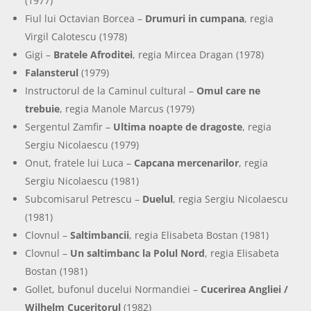
(1977)
Fiul lui Octavian Borcea –
Drumuri in cumpana
, regia
Virgil Calotescu (1978)
Gigi –
Bratele Afroditei
, regia Mircea Dragan (1978)
Falansterul
(1979)
Instructorul de la Caminul cultural –
Omul care ne
trebuie
, regia Manole Marcus (1979)
Sergentul Zamfir –
Ultima noapte de dragoste
, regia
Sergiu Nicolaescu (1979)
Onut, fratele lui Luca –
Capcana mercenarilor
, regia
Sergiu Nicolaescu (1981)
Subcomisarul Petrescu –
Duelul
, regia Sergiu Nicolaescu
(1981)
Clovnul –
Saltimbancii
, regia Elisabeta Bostan (1981)
Clovnul –
Un saltimbanc la Polul Nord
, regia Elisabeta
Bostan (1981)
Gollet, bufonul ducelui Normandiei –
Cucerirea Angliei /
Wilhelm Cuceritorul
(1982)