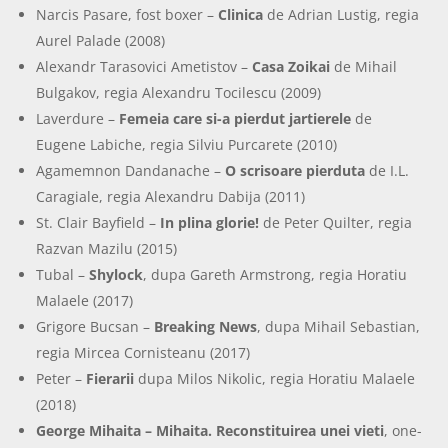
Narcis Pasare, fost boxer –
Clinica
de Adrian Lustig, regia
Aurel Palade (2008)
Alexandr Tarasovici Ametistov –
Casa Zoikai
de Mihail
Bulgakov, regia Alexandru Tocilescu (2009)
Laverdure –
Femeia care si-a pierdut jartierele
de
Eugene Labiche, regia Silviu Purcarete (2010)
Agamemnon Dandanache –
O scrisoare pierduta
de I.L.
Caragiale, regia Alexandru Dabija (2011)
St. Clair Bayfield –
In plina glorie!
de Peter Quilter, regia
Razvan Mazilu (2015)
Tubal –
Shylock
, dupa Gareth Armstrong, regia Horatiu
Malaele (2017)
Grigore Bucsan –
Breaking News
, dupa Mihail Sebastian,
regia Mircea Cornisteanu (2017)
Peter –
Fierarii
dupa Milos Nikolic, regia Horatiu Malaele
(2018)
George Mihaita – Mihaita. Reconstituirea unei vieti
, one-