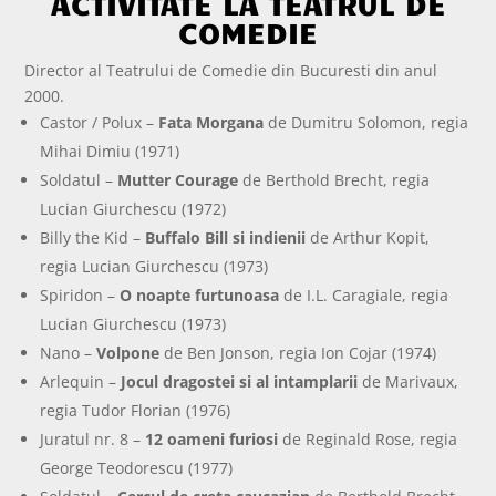
ACTIVITATE LA TEATRUL DE
COMEDIE
Director al Teatrului de Comedie din Bucuresti din anul
2000.
Castor / Polux –
Fata Morgana
de Dumitru Solomon, regia
Mihai Dimiu (1971)
Soldatul –
Mutter Courage
de Berthold Brecht, regia
Lucian Giurchescu (1972)
Billy the Kid –
Buffalo Bill si indienii
de Arthur Kopit,
regia Lucian Giurchescu (1973)
Spiridon –
O noapte furtunoasa
de I.L. Caragiale, regia
Lucian Giurchescu (1973)
Nano –
Volpone
de Ben Jonson, regia Ion Cojar (1974)
Arlequin –
Jocul dragostei si al intamplarii
de Marivaux,
regia Tudor Florian (1976)
Juratul nr. 8 –
12 oameni furiosi
de Reginald Rose, regia
George Teodorescu (1977)