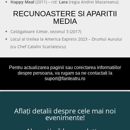
Happy Meal
(2011) – rol:
Lara
(regia Andrei Mazareanu)
RECUNOASTERE SI APARITII
MEDIA
Castigatoare iUmor, sezonul 3 (2017)
Locul al treilea la America Express 2023 – Drumul Aurului
(cu Chef Catalin Scarlatescu)
Pentru actualizarea paginii sau corectarea informatiilor
despre persoana, va rugam sa ne contactati la
suport@fanteatru.ro
Aflați detalii despre cele mai noi
evenimente!