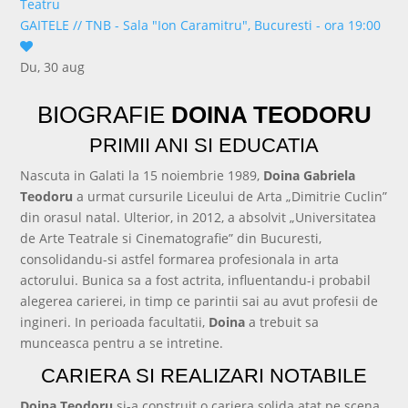
Teatru
GAITELE
//
TNB - Sala "Ion Caramitru", Bucuresti - ora 19:00
Du, 30 aug
cumpără bilet
BIOGRAFIE
DOINA TEODORU
PRIMII ANI SI EDUCATIA
Nascuta in Galati la 15 noiembrie 1989,
Doina Gabriela
Teodoru
a urmat cursurile Liceului de Arta „Dimitrie Cuclin”
din orasul natal. Ulterior, in 2012, a absolvit „Universitatea
de Arte Teatrale si Cinematografie” din Bucuresti,
consolidandu-si astfel formarea profesionala in arta
actorului. Bunica sa a fost actrita, influentandu-i probabil
alegerea carierei, in timp ce parintii sai au avut profesii de
ingineri. In perioada facultatii,
Doina
a trebuit sa
munceasca pentru a se intretine.
CARIERA SI REALIZARI NOTABILE
Doina Teodoru
si-a construit o cariera solida atat pe scena