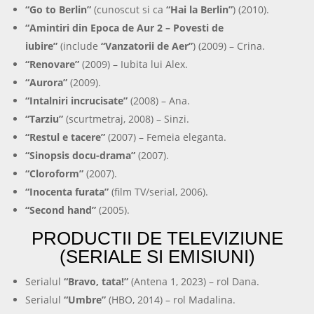
“Go to Berlin”
(cunoscut si ca
“Hai la Berlin”
) (2010).
“Amintiri din Epoca de Aur 2 – Povesti de
iubire”
(include
“Vanzatorii de Aer”
) (2009) – Crina.
“Renovare”
(2009) – Iubita lui Alex.
“Aurora”
(2009).
“Intalniri incrucisate”
(2008) – Ana.
“Tarziu”
(scurtmetraj, 2008) – Sinzi.
“Restul e tacere”
(2007) – Femeia eleganta.
“Sinopsis docu-drama”
(2007).
“Cloroform”
(2007).
“Inocenta furata”
(film TV/serial, 2006).
“Second hand”
(2005).
PRODUCTII DE TELEVIZIUNE
(SERIALE SI EMISIUNI)
Serialul
“Bravo, tata!”
(Antena 1, 2023) – rol Dana.
Serialul
“Umbre”
(HBO, 2014) – rol Madalina.