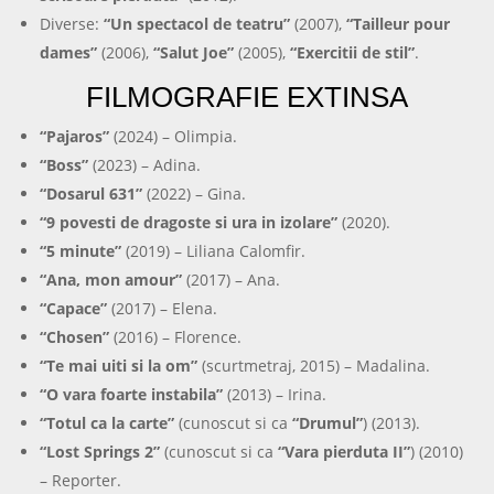
Diverse:
“Un spectacol de teatru”
(2007),
“Tailleur pour
dames”
(2006),
“Salut Joe”
(2005),
“Exercitii de stil”
.
FILMOGRAFIE EXTINSA
“Pajaros”
(2024) – Olimpia.
“Boss”
(2023) – Adina.
“Dosarul 631”
(2022) – Gina.
“9 povesti de dragoste si ura in izolare”
(2020).
“5 minute”
(2019) – Liliana Calomfir.
“Ana, mon amour”
(2017) – Ana.
“Capace”
(2017) – Elena.
“Chosen”
(2016) – Florence.
“Te mai uiti si la om”
(scurtmetraj, 2015) – Madalina.
“O vara foarte instabila”
(2013) – Irina.
“Totul ca la carte”
(cunoscut si ca
“Drumul”
) (2013).
“Lost Springs 2”
(cunoscut si ca
“Vara pierduta II”
) (2010)
– Reporter.