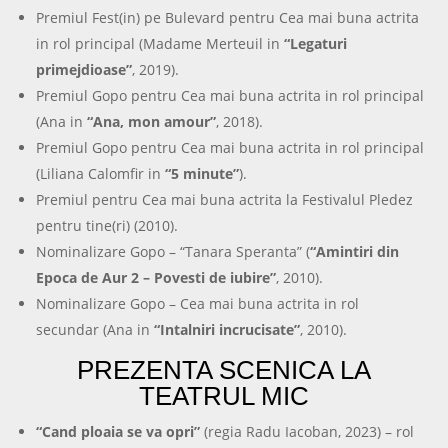
Premiul Fest(in) pe Bulevard pentru Cea mai buna actrita
in rol principal (Madame Merteuil in
“Legaturi
primejdioase”
, 2019).
Premiul Gopo pentru Cea mai buna actrita in rol principal
(Ana in
“Ana, mon amour”
, 2018).
Premiul Gopo pentru Cea mai buna actrita in rol principal
(Liliana Calomfir in
“5 minute”
).
Premiul pentru Cea mai buna actrita la Festivalul Pledez
pentru tine(ri) (2010).
Nominalizare Gopo – “Tanara Speranta” (
“Amintiri din
Epoca de Aur 2 – Povesti de iubire”
, 2010).
Nominalizare Gopo – Cea mai buna actrita in rol
secundar (Ana in
“Intalniri incrucisate”
, 2010).
PREZENTA SCENICA LA
TEATRUL MIC
“Cand ploaia se va opri”
(regia Radu Iacoban, 2023) – rol