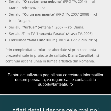
Serialul
“O saptamana nebuna”
(PRO TV, 2014) – rol
Maria Codrescu/Puica.
Serialul
“Cu un pas inainte”
(PRO TV, 2007-2008) – rol
Irina Dragan.
Serialul
“Virtual”
(Antena 1, 2007) – rol Diana.
Serialul/Film TV
“Inocenta furata”
(Acasa TV, 2006).
Emisiunea
“Gala Umorului”
(TVR 1 & TVR 2, din 2015).
Prin complexitatea rolurilor abordate si prin constanta
prezentei sale in proiecte de calitate,
Diana Cavallioti
isi
continua ascensiunea in lumea artistica din Romania.
Pentru actualizarea paginii sau corectarea informatiilor
despre persoana, va rugam sa ne contactati la
suport@fanteatru.ro
Aflați detalii despre cele mai noi