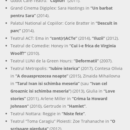
Godot Cafe-Teatru:
“Cupluri”
(2011).
Grand Cinema Digiplex: Sara Hastings in
“Un barbat
pentru Sara”
(2014).
Palatul National al Copiilor: Corie Bratter in
“Descult in
parc”
(2014).
Teatrul ACT: Ema in
“cont(r)ACTe”
(2014),
“Iluzii”
(2012).
Teatrul de Comedie: Honey in
“Cui i-e frica de Virginia
Woolf?”
(2010).
Teatrul LUNI de la Green Hours:
“Deformatii”
(2007).
Teatrul Metropolis:
“Iubire isterica”
(2017), Contesa Olivia
in
“A douasprezecea noapte”
(2015), Zinaida Mihailovna
in
“Tarul Ivan isi schimba meseria”
(sau
“Ivan cel
Groaznic isi schimba meseria”
) (2013), Giulia in
“Love
stories”
(2011), Arlene Miller in
“Crima la Howard
Johnson”
(2010), Gertrude in
“Hamlet”
.
Teatrul Nottara: Reggie in
“Niste fete”
.
Teatrul “Toma Caragiu” Ploiesti: Zoe Trahanache in
“O
scrisoare pierduta”
(2012).