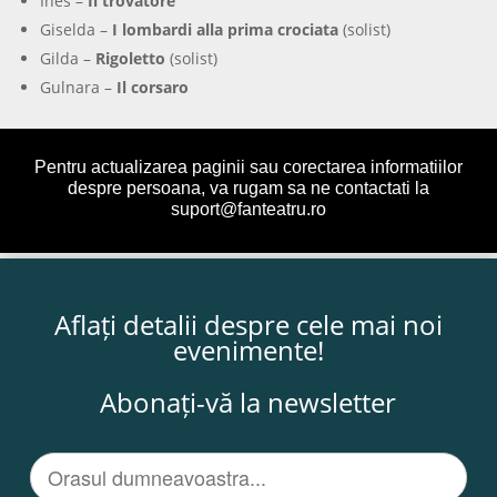
Ines –
Il trovatore
Giselda –
I lombardi alla prima crociata
(solist)
Gilda –
Rigoletto
(solist)
Gulnara –
Il corsaro
Pentru actualizarea paginii sau corectarea informatiilor
despre persoana, va rugam sa ne contactati la
suport@fanteatru.ro
Aflați detalii despre cele mai noi
evenimente!
Abonați-vă la newsletter