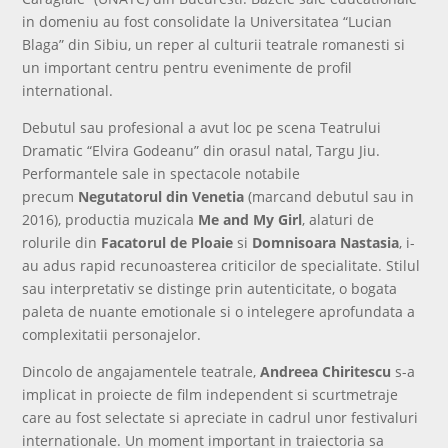
in domeniu au fost consolidate la Universitatea “Lucian
Blaga” din Sibiu, un reper al culturii teatrale romanesti si
un important centru pentru evenimente de profil
international.
Debutul sau profesional a avut loc pe scena Teatrului
Dramatic “Elvira Godeanu” din orasul natal, Targu Jiu.
Performantele sale in spectacole notabile
precum
Negutatorul din Venetia
(marcand debutul sau in
2016), productia muzicala
Me and My Girl
, alaturi de
rolurile din
Facatorul de Ploaie
si
Domnisoara Nastasia
, i-
au adus rapid recunoasterea criticilor de specialitate. Stilul
sau interpretativ se distinge prin autenticitate, o bogata
paleta de nuante emotionale si o intelegere aprofundata a
complexitatii personajelor.
Dincolo de angajamentele teatrale,
Andreea Chiritescu
s-a
implicat in proiecte de film independent si scurtmetraje
care au fost selectate si apreciate in cadrul unor festivaluri
internationale. Un moment important in traiectoria sa