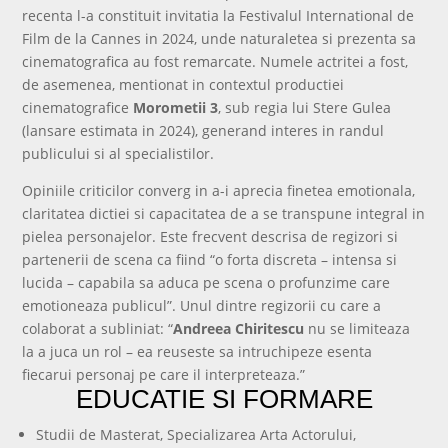
recenta l-a constituit invitatia la Festivalul International de
Film de la Cannes in 2024, unde naturaletea si prezenta sa
cinematografica au fost remarcate. Numele actritei a fost,
de asemenea, mentionat in contextul productiei
cinematografice
Morometii 3
, sub regia lui Stere Gulea
(lansare estimata in 2024), generand interes in randul
publicului si al specialistilor.
Opiniile criticilor converg in a-i aprecia finetea emotionala,
claritatea dictiei si capacitatea de a se transpune integral in
pielea personajelor. Este frecvent descrisa de regizori si
partenerii de scena ca fiind “o forta discreta – intensa si
lucida – capabila sa aduca pe scena o profunzime care
emotioneaza publicul”. Unul dintre regizorii cu care a
colaborat a subliniat: “
Andreea Chiritescu
nu se limiteaza
la a juca un rol – ea reuseste sa intruchipeze esenta
fiecarui personaj pe care il interpreteaza.”
EDUCATIE SI FORMARE
Studii de Masterat, Specializarea Arta Actorului,