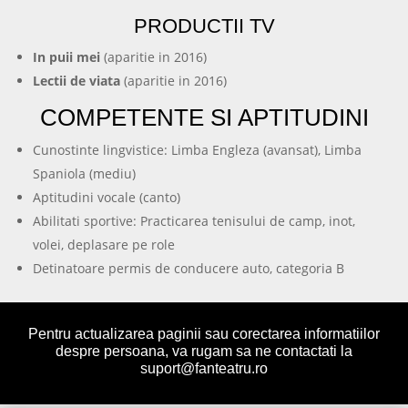
PRODUCTII TV
In puii mei
(aparitie in 2016)
Lectii de viata
(aparitie in 2016)
COMPETENTE SI APTITUDINI
Cunostinte lingvistice: Limba Engleza (avansat), Limba
Spaniola (mediu)
Aptitudini vocale (canto)
Abilitati sportive: Practicarea tenisului de camp, inot,
volei, deplasare pe role
Detinatoare permis de conducere auto, categoria B
Pentru actualizarea paginii sau corectarea informatiilor
despre persoana, va rugam sa ne contactati la
suport@fanteatru.ro