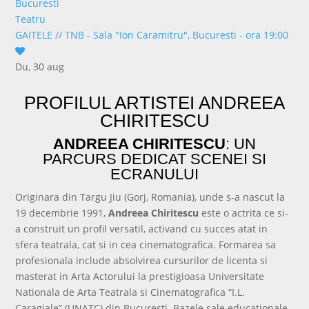
Bucuresti
Teatru
GAITELE
//
TNB - Sala "Ion Caramitru", Bucuresti - ora 19:00
Du, 30 aug
cumpără bilet
PROFILUL ARTISTEI ANDREEA
CHIRITESCU
ANDREEA CHIRITESCU
: UN
PARCURS DEDICAT SCENEI SI
ECRANULUI
Originara din Targu Jiu (Gorj, Romania), unde s-a nascut la
19 decembrie 1991,
Andreea Chiritescu
este o actrita ce si-
a construit un profil versatil, activand cu succes atat in
sfera teatrala, cat si in cea cinematografica. Formarea sa
profesionala include absolvirea cursurilor de licenta si
masterat in Arta Actorului la prestigioasa Universitate
Nationala de Arta Teatrala si Cinematografica “I.L.
Caragiale” (UNATC) din Bucuresti. Bazele sale educationale