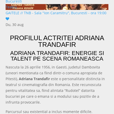
Bucuresti
Teatru
GAITELE
//
TNB - Sala "Ion Caramitru", Bucuresti - ora 19:00
Du, 30 aug
cumpără bilet
PROFILUL ACTRITEI ADRIANA
TRANDAFIR
ADRIANA TRANDAFIR: ENERGIE SI
TALENT PE SCENA ROMANEASCA
Nascuta la 26 aprilie 1956, in Gaesti, judetul Dambovita
(uneori mentionata ca fiind dintr-o comuna apropiata de
Pitesti),
Adriana Trandafir
este o personalitate distincta in
teatrul si cinematografia din Romania. Este recunoscuta
pentru vitalitatea sa, fiind alintata “Rudotel” datorita
bucuriei pe care o emana si a modului sau pozitiv de a
infrunta provocarile.
Parcursul sau existential a inclus momente dificile.