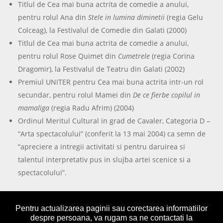
Titlul de Cea mai buna actrita de comedie a anului,
pentru rolul Ana din
Stele in lumina diminetii
(regia Gelu
Colceag), la Festivalul de Comedie din Galati (2000)
Titlul de Cea mai buna actrita de comedie a anului,
pentru rolul Rose Quimet din
Cumetrele
(regia Corina
Dragomir), la Festivalul de Teatru din Galati (2002)
Premiul UNITER pentru Cea mai buna actrita intr-un rol
secundar, pentru rolul Mamei din
De ce fierbe copilul in
mamaliga
(regia Radu Afrim) (2004)
Ordinul Meritul Cultural in grad de Cavaler, Categoria D –
“Arta spectacolului” (conferit la 13 mai 2004) ca semn de
“apreciere a intregii activitati si pentru daruirea si
talentul interpretativ pus in slujba artei scenice si a
spectacolului”.
Pentru actualizarea paginii sau corectarea informatiilor
despre persoana, va rugam sa ne contactati la