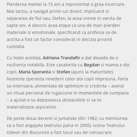
Pierderea mamei la 15 ani a reprezentat o grea incercare.
Mai tarziu, a navigat printr-un divort, implicand si
separarea de fiul sau, Stefan, la acea vreme in varsta de
sapte ani. A descris acea etapa ca una de mari pierderi
materiale si emotionale, specificand ca profesia sa de
actrita a fost un factor considerat in decizia privind
custodia.
Cu toate acestea,
Adriana Trandafir
a dat dovada de o
rezilienta notabila. Este casatorita cu
Bogdan
si mama a doi
copii,
Maria Speranta
si
Stefan
(ajuns la maturitate).
Nutreste speranta revederii celor doi copii impreuna. Forta
sa interioara, alimentata de optimism si credinta – avand
un ritual personal de rugaciune in momentele de cumpana
– a ajutat-o sa depaseasca obstacolele si sa isi
materializeze aspiratiile.
De peste doua decenii si jumatate (din 1982, cu mentiunea
ca a fost angajata teatrului pana in 2005), scena Teatrului
Odeon din Bucuresti a fost locul sau de consacrare.