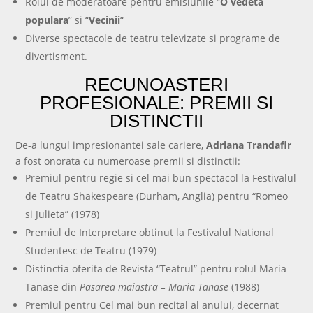
Rolul de moderatoare pentru emisiunile “
O vedeta
populara
” si “
Vecinii
“
Diverse spectacole de teatru televizate si programe de
divertisment.
RECUNOASTERI
PROFESIONALE: PREMII SI
DISTINCTII
De-a lungul impresionantei sale cariere,
Adriana Trandafir
a fost onorata cu numeroase premii si distinctii:
Premiul pentru regie si cel mai bun spectacol la Festivalul
de Teatru Shakespeare (Durham, Anglia) pentru “Romeo
si Julieta” (1978)
Premiul de Interpretare obtinut la Festivalul National
Studentesc de Teatru (1979)
Distinctia oferita de Revista “Teatrul” pentru rolul Maria
Tanase din
Pasarea maiastra – Maria Tanase
(1988)
Premiul pentru Cel mai bun recital al anului, decernat